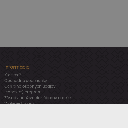
Informácie
Kto sme?
Obchodné podmienky
Ochrana osobných údajov
Vernostný program
Zásady používania súborov cookie
Vrátenie tovaru
Odstúpenie od zmluvy
Zákaznícka podpora
Po – Pia:
8:00 – 16:00