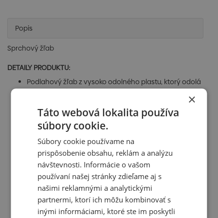
Popis
Sprchový žľab
DETAILY PRODUKTU:
Podlahový žľab z vysoko odolného plastu, ktorý odolá
mrazu aj chémii
×
Stavebná výška od 62 mm
Táto webová lokalita používa
Výškovo nastaviteľné plastové kotviace nohy 0–35
mm umožňujúce rýchlu a komfortnú inštaláciu vrátane
súbory cookie.
presného nastavenia roviny
Zvýšená odolnosť proti chemikáliám
Súbory cookie používame na
Bezpečné napojenie na hydroizoláciu stavby
prispôsobenie obsahu, reklám a analýzu
Kombinovaná zápachová uzávera (vlastné patentové
návštevnosti. Informácie o vašom
riešenie) zaručuje ochranu proti zápachu z kanalizácie
používaní našej stránky zdieľame aj s
aj po vyschnutí vody v sifóne
našimi reklamnými a analytickými
Mechanicky čistiteľný sifón až po odpadovú trubku
Rošt je súčasťou balenia
partnermi, ktorí ich môžu kombinovať s
Samolepiaca páska pre kvalitnú hydroizoláciu
inými informáciami, ktoré ste im poskytli