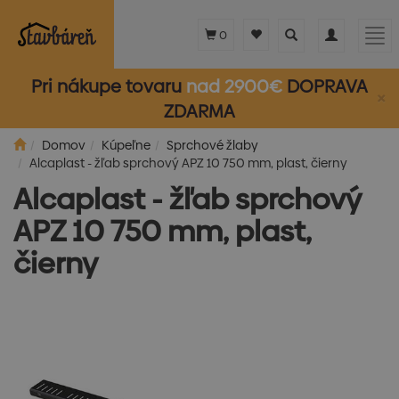
Toggle
Toggle
Tog
0
search
navigation
nav
Pri nákupe tovaru
nad 2900€
DOPRAVA
×
ZDARMA
Domov
Kúpeľne
Sprchové žlaby
Alcaplast - žľab sprchový APZ 10 750 mm, plast, čierny
Alcaplast - žľab sprchový
APZ 10 750 mm, plast,
čierny