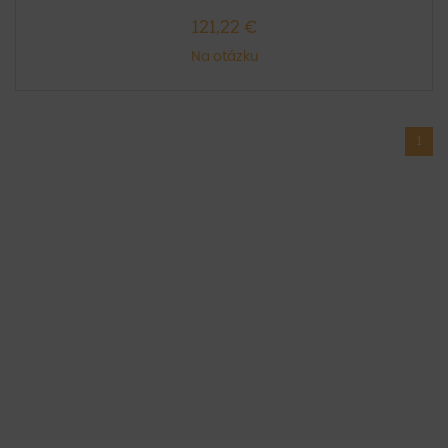
121,22 €
Na otázku
1