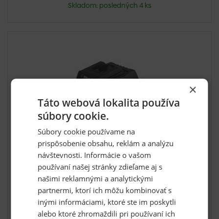
Skladom: posledných 4 ks
×
Táto webová lokalita používa
súbory cookie.
Súbory cookie používame na
prispôsobenie obsahu, reklám a analýzu
Nabíjačka Dedra na akumulátory DED7032,
DED7034
návštevnosti. Informácie o vašom
používaní našej stránky zdieľame aj s
Nabíjačka akumulátorov (DED7032, DED7034)POPIS
PRODUKTU: Nab...
našimi reklamnými a analytickými
partnermi, ktorí ich môžu kombinovať s
inými informáciami, ktoré ste im poskytli
alebo ktoré zhromaždili pri používaní ich