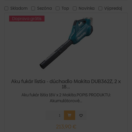
Skladom
Sezóna
Top
Novinka
Výpredaj
Doprava grátis
Aku fukár lístia - dúchadlo Makita DUB362Z, 2 x
18...
Aku fukár lśtia 18V x 2 Makita.POPIS PRODUKTU:
Akumulátorové...
213,90 €