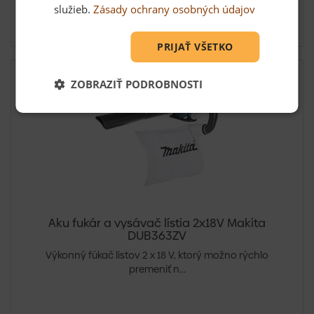
13,71 €
služieb.
Zásady ochrany osobných údajov
Skladom: posledných 1 ks
PRIJAŤ VŠETKO
ZOBRAZIŤ PODROBNOSTI
Aku fukár a vysávač lístia 2x18V Makita
DUB363ZV
Výkonný fúkač listov 2 x 18 V, ktorý možno rýchlo
premeniť n...