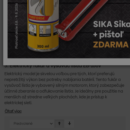
upratovanie lístia a nečistôt na vašich vonkajších plochách. S
dvoma 18V akumulátormi poskytuje silný výkon bez potreby
káblov. Je ľahký, ergonomický a vhodný na dlhé hodiny práce
bez únavy.
2.
Aku fukár a vysávač lístia 2x18V Makita
Tento model kombinuje funkcie fukára a vysávača, čím
umožňuje flexibilné používanie. Vďaka dvom 18V akumulátorom
je schopný zvládnuť rôzne úlohy bez obmedzení. Vysávač
účinne zberá lístie a menšie nečistoty, zatiaľ čo fukár umožňuje
rýchle a efektívne rozmetanie lístia na veľké plochy.
3.
Elektrický fukár a vysávač lístia EB-166V
Elektrický model je skvelou voľbou pre tých, ktorí preferujú
nepretržitý výkon bez potreby nabíjania batérií. Tento fukár a
vysávač lístia je vybavený silným motorom, ktorý zabezpečuje
účinné zberanie a odfukovanie lístia. Je ideálny pre použitie na
menších až stredne veľkých plochách, kde je prístup k
elektrickej sieti.
Čítať viac