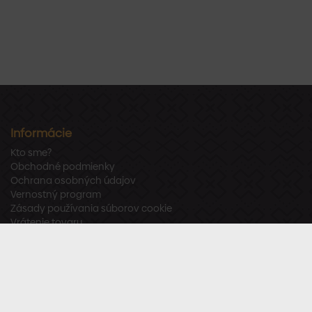
Informácie
Kto sme?
Obchodné podmienky
Ochrana osobných údajov
Vernostný program
Zásady používania súborov cookie
Vrátenie tovaru
Odstúpenie od zmluvy
Zákaznícka podpora
Po – Pia:
8:00 – 16:00
Tel.:
+421 918 800 520
E-mail:
info@stavbaren.sk