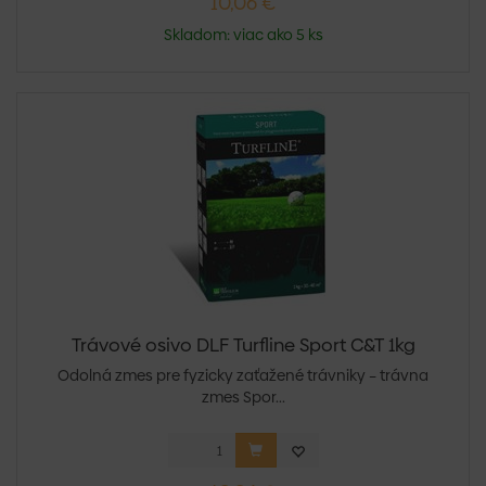
10,06 €
Skladom: viac ako 5 ks
Trávové osivo DLF Turfline Sport C&T 1kg
Odolná zmes pre fyzicky zaťažené trávniky – trávna
zmes Spor...