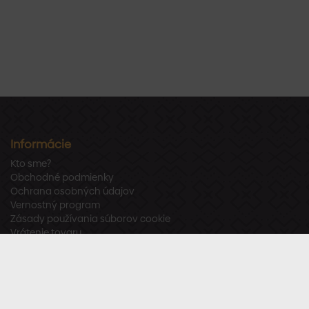
Informácie
Kto sme?
Obchodné podmienky
Ochrana osobných údajov
Vernostný program
Zásady používania súborov cookie
Vrátenie tovaru
Odstúpenie od zmluvy
Zákaznícka podpora
Po – Pia:
8:00 – 16:00
Tel.:
+421 918 800 520