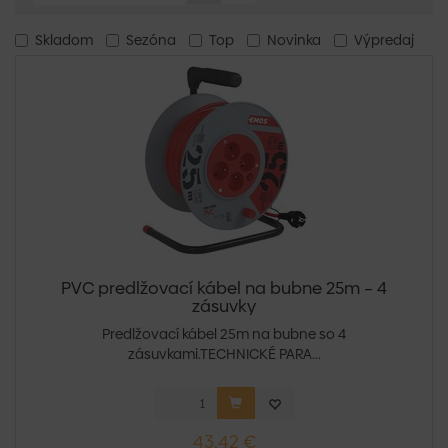
Skladom
Sezóna
Top
Novinka
Výpredaj
PVC predlžovací kábel na bubne 25m – 4
zásuvky
Predlžovací kábel 25m na bubne so 4
zásuvkami.TECHNICKÉ PARA...
43,42 €