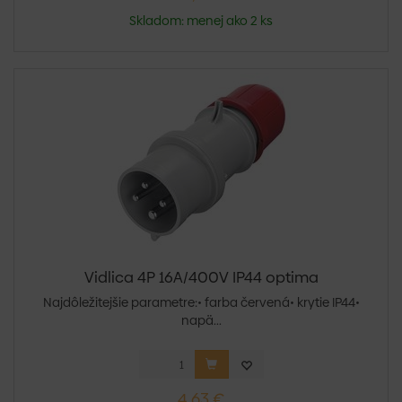
Skladom: menej ako 2 ks
Vidlica 4P 16A/400V IP44 optima
Najdôležitejšie parametre:• farba červená• krytie IP44•
napä...
4,63 €