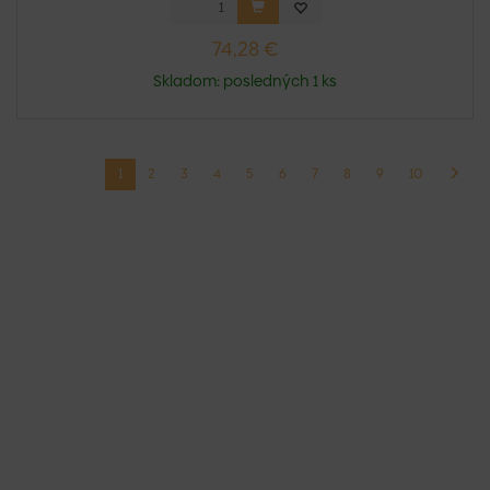
74,28 €
Skladom: posledných 1 ks
1
2
3
4
5
6
7
8
9
10