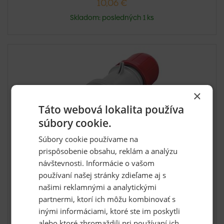
10,06 €
Skladom: posledných 1 ks
×
Táto webová lokalita používa
súbory cookie.
Súbory cookie používame na
prispôsobenie obsahu, reklám a analýzu
Vidlica 4P 32A/400V IP44 optima
návštevnosti. Informácie o vašom
Najdôležitejšie parametre:• farba červená• krytie IP44•
používaní našej stránky zdieľame aj s
napä...
našimi reklamnými a analytickými
partnermi, ktorí ich môžu kombinovať s
inými informáciami, ktoré ste im poskytli
alebo ktoré zhromaždili pri používaní ich