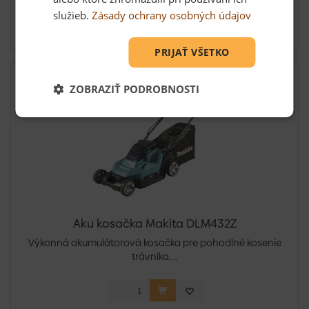
6,22 €
služieb.
Zásady ochrany osobných údajov
Skladom: viac ako 2 ks
PRIJAŤ VŠETKO
Top
ZOBRAZIŤ PODROBNOSTI
Doprava grátis
Aku kosačka Makita DLM432Z
Výkonná akumulátorová kosačka pre pohodlné kosenie
trávnika....