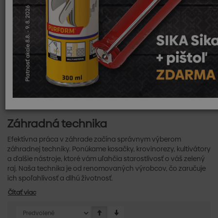
skrášľovanie vášho domova. Naša ponuka zahŕňa všetko, čo
potrebujete na efektívnu a pohodlnú starostlivosť o váš dom a
záhradu.
Záhrada
Záhrada je miestom oddychu a relaxácie, ktoré si vyžaduje
pravidelnú údržbu. Pre začiatočníkov aj skúsených
záhradkárov máme všetko potrebné na dosiahnutie krásneho
a zdravého zeleného priestoru. Od nástrojov na prerezávanie
stromov až po produkty na ošetrenie rastlín, hnojivá a
záhradné substráty.
Záhradná technika
Efektívna práca v záhrade začína správnym výberom
záhradnej techniky. Ponúkame kosačky, krovinorezy, kultivátory
a ďalšie nástroje, ktoré vám uľahčia starostlivosť o váš zelený
raj. Naša technika je od renomovaných výrobcov, čo zaručuje
ich spoľahlivosť a dlhú životnosť.
Čítať viac