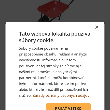
×
Táto webová lokalita používa
súbory cookie.
Fúrik, ťahaná korba, koleso bantam, 60 l
Súbory cookie používame na
Praktický pomocník na stavbe aj v záhrade – ideálny na
prispôsobenie obsahu, reklám a analýzu
prepr...
návštevnosti. Informácie o vašom
používaní našej stránky zdieľame aj s
našimi reklamnými a analytickými
57,30 €
partnermi, ktorí ich môžu kombinovať s
inými informáciami, ktoré ste im poskytli
Skladom: posledných 4 ks
alebo ktoré zhromaždili pri používaní ich
služieb.
Zásady ochrany osobných údajov
PRIJAŤ VŠETKO