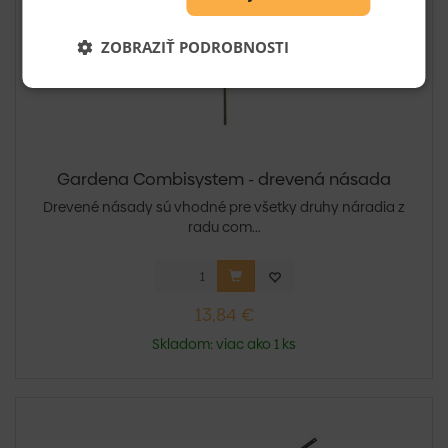
ZOBRAZIŤ PODROBNOSTI
Gardena Combisystem - drevená násada
Drevené násady sú vhodné pre všetky druhy náradia z
radu com...
13,84 €
Skladom: viac ako 1 ks