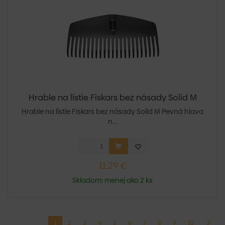
Hrable na lístie Fiskars bez násady Solid M
Hrable na lístie Fiskars bez násady Solid M Pevná hlava
n...
11,29 €
Skladom: menej ako 2 ks
1
2
3
4
5
6
7
8
9
10