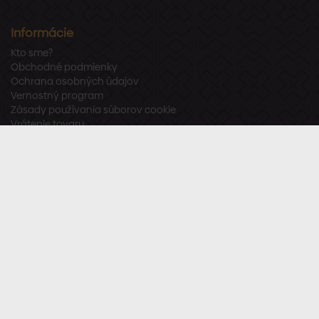
Informácie
Kto sme?
Obchodné podmienky
Ochrana osobných údajov
Vernostný program
Zásady používania súborov cookie
Vrátenie tovaru
Odstúpenie od zmluvy
Zákaznícka podpora
Po – Pia:
8:00 – 16:00
Tel.:
+421 918 800 520
E-mail:
info@stavbaren.sk
Užitočné odkazy
Často kladené otázky
Sledujte nás