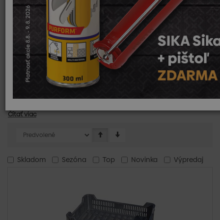
Hospodárske náradie
Hospodárske náradie je základným pomocníkom pri rôznych
prácach v záhrade, na dvore či vo vinohradoch. Náš sortiment
zahŕňa:
Rýle
: na kopanie a prácu s pôdou.
Vidly
: ideálne pre manipuláciu so senom, slamou či
kompostom.
Hrable
: na vyrovnávanie a úpravu terénu, zber lístia a
trávy.
Čítať viac
Skladom
Sezóna
Top
Novinka
Výpredaj