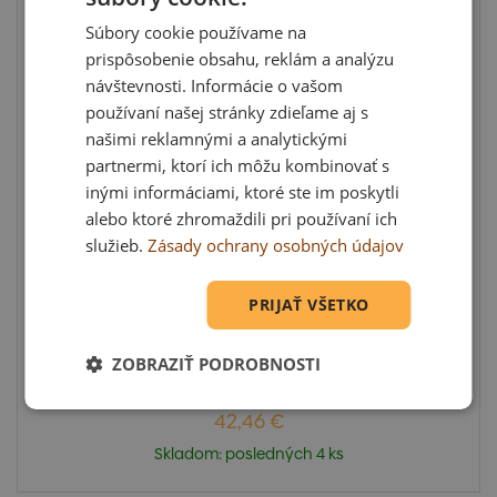
Súbory cookie používame na
prispôsobenie obsahu, reklám a analýzu
návštevnosti. Informácie o vašom
používaní našej stránky zdieľame aj s
našimi reklamnými a analytickými
partnermi, ktorí ich môžu kombinovať s
inými informáciami, ktoré ste im poskytli
alebo ktoré zhromaždili pri používaní ich
služieb.
Zásady ochrany osobných údajov
Oceľová zárubňa CgAS 75 / 700 L pre
sadrokartón
Oceľová zárubňa hranatá pre zabudovanie
PRIJAŤ VŠETKO
(pristrutkovanie) do...
ZOBRAZIŤ PODROBNOSTI
42,46 €
Skladom: posledných 4 ks