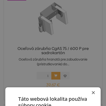
Oceľová zárubňa CgAS 75 / 600 P pre
sadrokartón
Oceľová zárubňa hranatá pre zabudovanie
(pristrutkovanie) do...
39,67 €
×
Skladom: posledných 5 ks
Táto webová lokalita používa
súbory cookie.