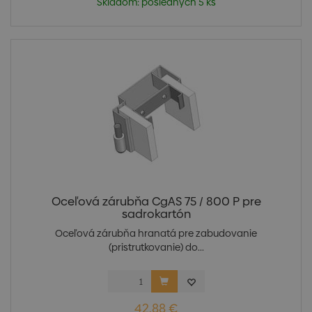
Skladom: posledných 5 ks
Oceľová zárubňa CgAS 75 / 800 P pre
sadrokartón
Oceľová zárubňa hranatá pre zabudovanie
(pristrutkovanie) do...
42,88 €