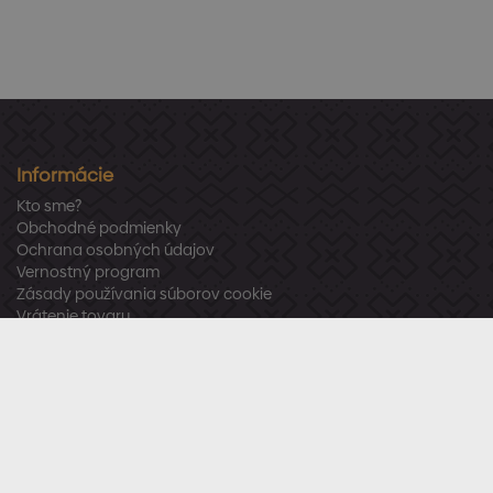
Informácie
Kto sme?
Obchodné podmienky
Ochrana osobných údajov
Vernostný program
Zásady používania súborov cookie
Vrátenie tovaru
Odstúpenie od zmluvy
Zákaznícka podpora
Po – Pia:
8:00 – 16:00
Tel.:
+421 918 800 520
E-mail:
info@stavbaren.sk