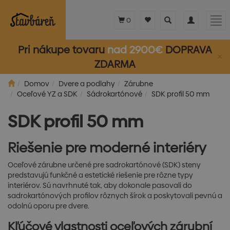
Toggle
Toggle
Tog
0
search
navigation
nav
Pri nákupe tovaru
nad 2900€
DOPRAVA
×
ZDARMA
Domov
Dvere a podlahy
Zárubne
Oceľové YZ a SDK
Sádrokartónové
SDK profil 50 mm
SDK profil 50 mm
Riešenie pre moderné interiéry
Oceľové zárubne určené pre sadrokartónové (SDK) steny
predstavujú funkčné a estetické riešenie pre rôzne typy
interiérov. Sú navrhnuté tak, aby dokonale pasovali do
sadrokartónových profilov rôznych šírok a poskytovali pevnú a
odolnú oporu pre dvere.
Kľúčové vlastnosti oceľových zárubní