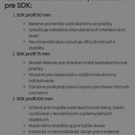
pre SDK:
SDK profil 50 mm
Ideálne pre tenšie sadrokartónové priečky
Umožňuje inštaláciu štandardných interiérových
dverí
Pevná konštrukcia zaručuje dlhú životnosť a
stabilitu
SDK profil 75 mm
Skvelé riešenie pre stredne hrubé sadrokartónové
priečky
Vhodné pre miestnosti s vyššími nárokmi na
odhlučnenie
Zárubne poskytujú pevnú oporu pre dvere rôznych
rozmerov
SDK profil 100 mm
Určené pre hrubšie sadrokartónové steny, často
využívané v komerčných a priemyselných
objektoch
Maximálna stabilita aj pre ťažšie dvere
Estetický a minimalistický dizajn pre moderné