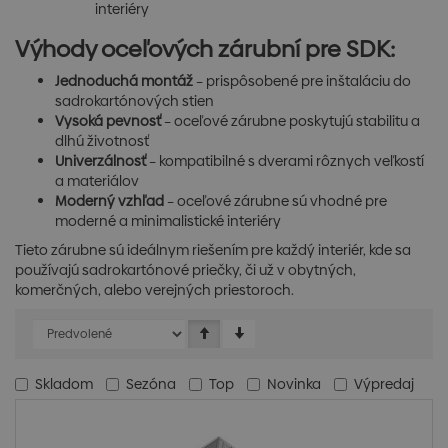
interiéry
Výhody oceľových zárubní pre SDK:
Jednoduchá montáž
– prispôsobené pre inštaláciu do
sadrokartónových stien
Vysoká pevnosť
– oceľové zárubne poskytujú stabilitu a
dlhú životnosť
Univerzálnosť
– kompatibilné s dverami rôznych veľkostí
a materiálov
Moderný vzhľad
– oceľové zárubne sú vhodné pre
moderné a minimalistické interiéry
Tieto zárubne sú ideálnym riešením pre každý interiér, kde sa
používajú sadrokartónové priečky, či už v obytných,
komerčných, alebo verejných priestoroch.
Skladom
Sezóna
Top
Novinka
Výpredaj