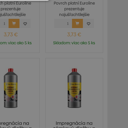
h platní Euroline
Povrch platní Euroline
prezentuje
prezentuje
jušľachtilejšie
najušľachtilejšie
kamenivo...
kamenivo...
3,73 €
3,73 €
om: viac ako 5 ks
Skladom: viac ako 5 ks
pregnácia na
Impregnácia na