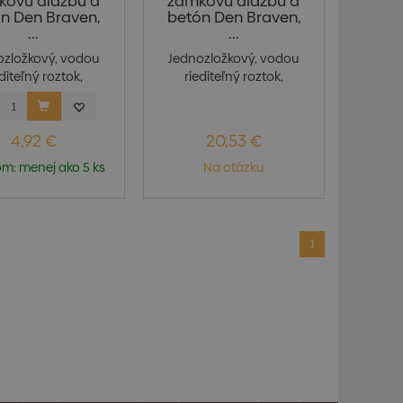
kovú dlažbu a
zámkovú dlažbu a
n Den Braven,
betón Den Braven,
...
...
ozložkový, vodou
Jednozložkový, vodou
editeľný roztok,
riediteľný roztok,
rajúci účinnú h...
vytvárajúci účinnú h...
4,92 €
20,53 €
m: menej ako 5 ks
Na otázku
1