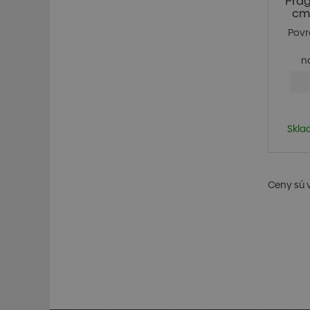
Prag
cm,
Povr
na
Skla
Ceny sú 