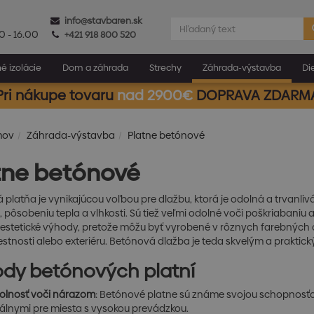
info@stavbaren.sk
0 - 16.00
+421 918 800 520
é izolácie
Dom a záhrada
Strechy
Záhrada-výstavba
Di
Pri nákupe tovaru
nad 2900€
DOPRAVA ZDARM
mov
Záhrada-výstavba
Platne betónové
tne betónové
 platňa je vynikajúcou voľbou pre dlažbu, ktorá je odolná a trvanl
pôsobeniu tepla a vlhkosti. Sú tiež veľmi odolné voči poškriabaniu
j estetické výhody, pretože môžu byť vyrobené v rôznych farebných 
stnosti alebo exteriéru. Betónová dlažba je teda skvelým a praktic
dy betónových platní
olnosť voči nárazom
: Betónové platne sú známe svojou schopnosť
álnymi pre miesta s vysokou prevádzkou.