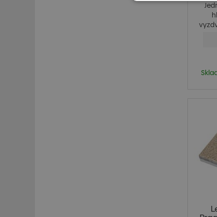
Jed
h
vyzdv
Skla
L