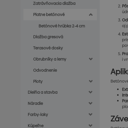
Zatrávňovacia dlažba
Pôs
údr
Platne betónové
Odo
aj 
Betónové hrúbka 2-4 cm
Est
Dlažba gresová
pri
pov
Terasové dosky
Pra
Obrubníky a lemy
i v
Apli
Odvodnenie
Betónové 
Ploty
Ext
Dielňa a stavba
Int
Par
Náradie
plo
Farby-laky
Záve
Kúpeľne