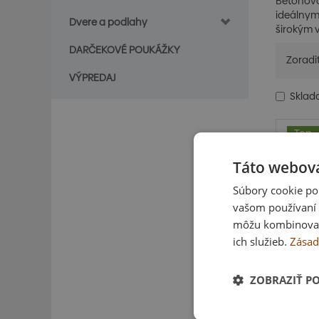
Betónová 
ideálnym 
Dvere a podlahy
širokým v
DARČEKOVÉ POUKÁŽKY
Zoradi
VÝPREDAJ
Skla
Top
Táto webová
Súbory cookie po
vašom používaní n
môžu kombinovať s
ich služieb.
Zásad
ZOBRAZIŤ P
Dl
štr
cm,