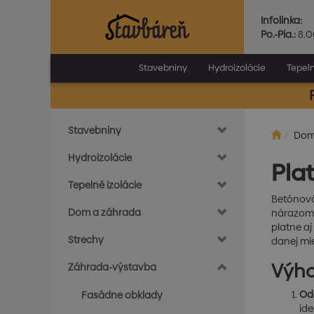
Infolinka:
Po.-Pia.:
8.0
Stavebniny
Hydroizolácie
Tepeln
Stavebniny
Do
Hydroizolácie
Pla
Tepelné izolácie
Betónová
Dom a záhrada
nárazom, 
platne a
Strechy
danej mie
Výho
Záhrada-výstavba
Od
Fasádne obklady
ide