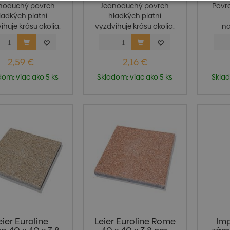
noduchý povrch
Jednoduchý povrch
Povrc
ladkých platní
hladkých platní
ihuje krásu okolia.
vyzdvihuje krásu okolia.
na
S...
S...
2,59 €
2,16 €
dom: viac ako 5 ks
Skladom: viac ako 5 ks
Sklad
eier Euroline
Leier Euroline Rome
Im