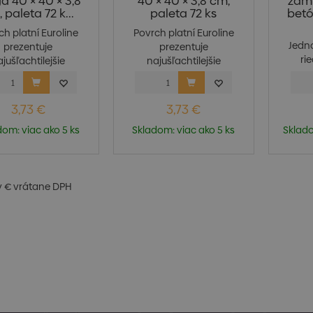
a 40 × 40 × 3,8
40 × 40 × 3,8 cm,
zám
 paleta 72 k...
paleta 72 ks
betó
ch platní Euroline
Povrch platní Euroline
Jedn
prezentuje
prezentuje
ri
jušľachtilejšie
najušľachtilejšie
vytvá
kamenivo...
kamenivo...
3,73 €
3,73 €
dom: viac ako 5 ks
Skladom: viac ako 5 ks
Sklado
v € vrátane DPH