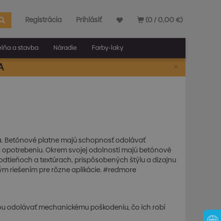
Registrácia
Prihlásiť
(0 / 0,00 €)
elňa a stavba
Náradie
Farby-laky
×
A
ivá. Betónové platne majú schopnosť odolávať
 a opotrebeniu. Okrem svojej odolnosti majú betónové
odtieňoch a textúrach, prispôsobených štýlu a dizajnu
kým riešením pre rôzne aplikácie. #redmore
ou odolávať mechanickému poškodeniu, čo ich robí