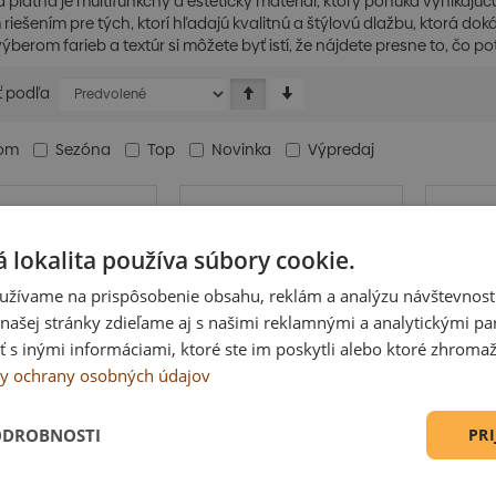
platňa je multifunkčný a estetický materiál, ktorý ponúka vynikajúcu 
riešením pre tých, ktorí hľadajú kvalitnú a štýlovú dlažbu, ktorá 
ýberom farieb a textúr si môžete byť istí, že nájdete presne to, čo pot
ť podľa
dom
Sezóna
Top
Novinka
Výpredaj
 lokalita používa súbory cookie.
užívame na prispôsobenie obsahu, reklám a analýzu návštevnosti
ašej stránky zdieľame aj s našimi reklamnými a analytickými par
 inými informáciami, ktoré ste im poskytli alebo ktoré zhromažd
y ochrany osobných údajov
ODROBNOSTI
PRI
ažba dunajský
Leier Classic-line
Leier
k 40 × 40 × 3,8
platňa Sivá 40 × 40
40 
 paleta 72 k...
× 3,8 cm, p...
p