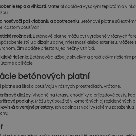
obenie tepla a vlhkosti
: Materiál odoláva vysokým teplotám a vlhkos
žbu.
lnosť voči poškriabaniu a opotrebeniu
: Betónové platne sú extrémn
pri častom používaní.
etické možnosti
: Betónové platne môžu byť vyrobené v rôznych far
spôsobenie štýlu a dizajnu danej miestnosti alebo exteriéru. Môžet
rchom, čím dodáte priestoru jedinečný vzhľad.
ktické riešenie
: Betónová dlažba je skvelým a praktickým riešením pre
nútorné aplikácie.
kácie betónových platní
platne sa široko používajú v rôznych prostrediach, vrátane:
eriérové dlažby
: Vhodné na terasy, chodníky a príjazdové cesty, kde 
eriérové podlahy
: Môžu byť použité v komerčných aj rezidenčných p
koviská a verejné priestory
: Ich odolnosť voči vysokému zaťaženiu z 
chy.
r