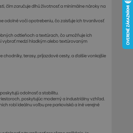
ti, čím zaručuje dlhú životnosť a minimálne nároky na
e odolné voči opotrebeniu, čo zaisťuje ich trvanlivosť
ebných odtieňoch a textúrach, čo umožňuje ich
e si vybrať medzi hladkým alebo textúrovaným
 chodníky, terasy, príjazdové cesty, a ďalšie vonkajšie
poskytujú odolnosť a stabilitu.
riestoroch, poskytujúc moderný a industriálny vzhľad.
nich robí ideálnu voľbu pre parkoviská a iné verejné