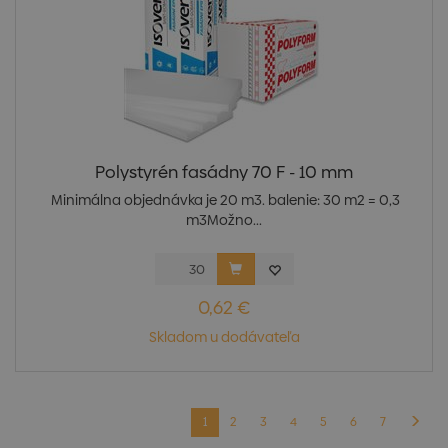
Polystyrén fasádny 70 F - 10 mm
Minimálna objednávka je 20 m3. balenie: 30 m2 = 0,3
m3Možno...
0,62 €
Skladom u dodávateľa
1
2
3
4
5
6
7