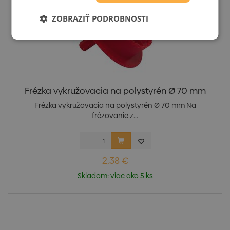
ZOBRAZIŤ PODROBNOSTI
Frézka vykružovacia na polystyrén Ø 70 mm
Frézka vykružovacia na polystyrén Ø 70 mm Na
frézovanie z...
2,38 €
Skladom: viac ako 5 ks