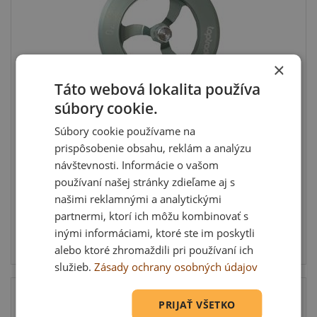
×
Táto webová lokalita používa
súbory cookie.
Frézka ALU do vaty, EPS 70 mm
Súbory cookie používame na
Frézka ALU do vaty, EPS 70mm Fréza na vykružovanie
prispôsobenie obsahu, reklám a analýzu
fasádnyc...
návštevnosti. Informácie o vašom
používaní našej stránky zdieľame aj s
našimi reklamnými a analytickými
partnermi, ktorí ich môžu kombinovať s
12,33 €
inými informáciami, ktoré ste im poskytli
Skladom: viac ako 5 ks
alebo ktoré zhromaždili pri používaní ich
služieb.
Zásady ochrany osobných údajov
PRIJAŤ VŠETKO