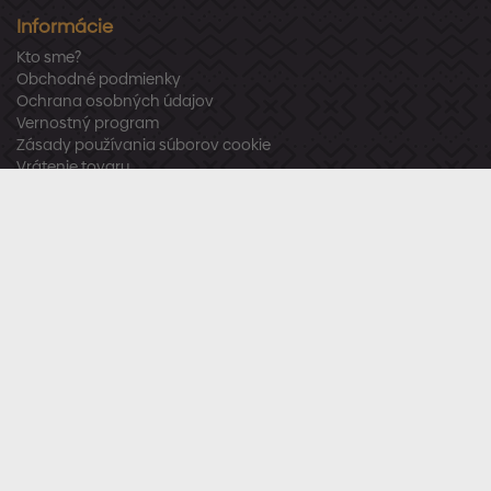
Informácie
Kto sme?
Obchodné podmienky
Ochrana osobných údajov
Vernostný program
Zásady používania súborov cookie
Vrátenie tovaru
Odstúpenie od zmluvy
Zákaznícka podpora
Po – Pia:
8:00 – 16:00
Tel.:
+421 918 800 520
E-mail:
info@stavbaren.sk
Užitočné odkazy
Často kladené otázky
Sledujte nás
Facebook