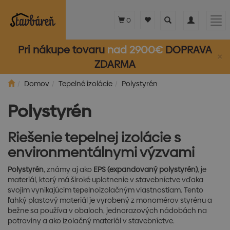
Toggle
Toggle
Tog
0
search
navigation
nav
Pri nákupe tovaru
nad 2900€
DOPRAVA
×
ZDARMA
Domov
Tepelné izolácie
Polystyrén
Polystyrén
Riešenie tepelnej izolácie s
environmentálnymi výzvami
Polystyrén
, známy aj ako
EPS (expandovaný polystyrén)
, je
materiál, ktorý má široké uplatnenie v stavebníctve vďaka
svojim vynikajúcim tepelnoizolačným vlastnostiam. Tento
ľahký plastový materiál je vyrobený z monomérov styrénu a
bežne sa používa v obaloch, jednorazových nádobách na
potraviny a ako izolačný materiál v stavebníctve.