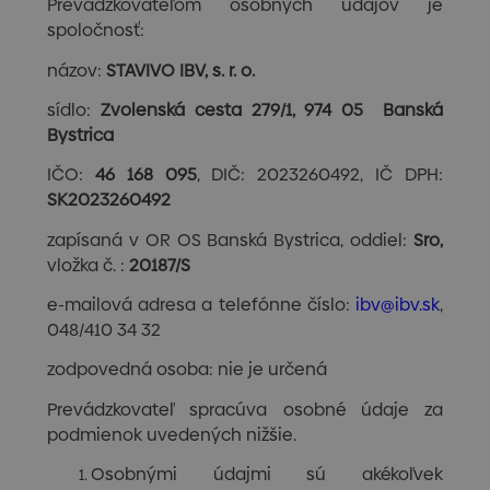
Prevádzkovateľom osobných údajov je
spoločnosť:
názov:
STAVIVO IBV, s. r. o.
sídlo:
Zvolenská cesta 279/1, 974 05 Banská
Bystrica
IČO:
46 168 095
, DIČ: 2023260492, IČ DPH:
SK2023260492
zapísaná v OR OS Banská Bystrica, oddiel:
Sro,
vložka č. :
20187/S
e-mailová adresa a telefónne číslo:
ibv@ibv.sk
,
048/410 34 32
zodpovedná osoba: nie je určená
Prevádzkovateľ spracúva osobné údaje za
podmienok uvedených nižšie.
Osobnými údajmi sú akékoľvek