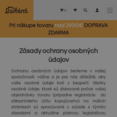
Toggle
Toggle
Tog
0
search
navigation
nav
Pri nákupe tovaru
nad 2900€
DOPRAVA
×
ZDARMA
Zásady ochrany osobných
údajov
Ochranu osobných údajov berieme v našej
spoločnosti. vážne a je pre nás dôležité, aby
vaše osobné údaje boli v bezpečí. Všetky
osobné údaje, ktoré sú získavané počas vašej
objednávky tovaru (prípadne registrácie do
zákazníckeho účtu kupujúceho) na našich
stránkach sú spracúvané v súlade s týmito
zásadami a aktuálne platnou legislatívou