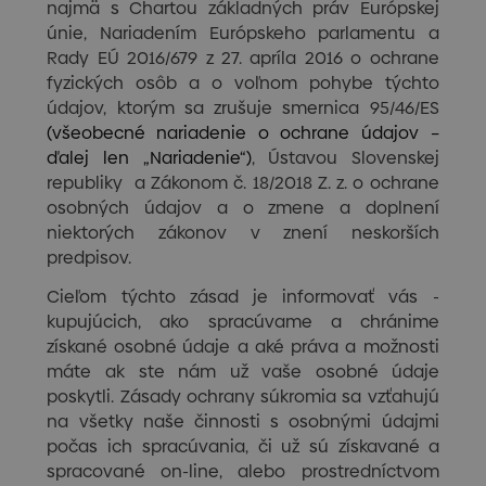
najmä s Chartou základných práv Európskej
únie, Nariadením Európskeho parlamentu a
Rady EÚ 2016/679 z 27. apríla 2016 o ochrane
fyzických osôb a o voľnom pohybe týchto
údajov, ktorým sa zrušuje smernica 95/46/ES
(všeobecné nariadenie o ochrane údajov –
ďalej len „Nariadenie“)
, Ústavou Slovenskej
republiky a Zákonom č. 18/2018 Z. z. o ochrane
osobných údajov a o zmene a doplnení
niektorých zákonov v znení neskorších
predpisov.
Cieľom týchto zásad je informovať vás -
kupujúcich, ako spracúvame a chránime
získané osobné údaje a aké práva a možnosti
máte ak ste nám už vaše osobné údaje
poskytli. Zásady ochrany súkromia sa vzťahujú
na všetky naše činnosti s osobnými údajmi
počas ich spracúvania, či už sú získavané a
spracované on-line, alebo prostredníctvom