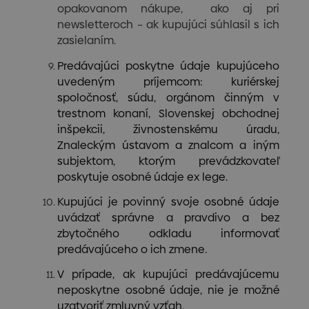
opakovanom nákupe, ako aj pri
newsletteroch – ak kupujúci súhlasil s ich
zasielaním.
Predávajúci poskytne údaje kupujúceho
uvedeným príjemcom: kuriérskej
spoločnosť, súdu, orgánom činným v
trestnom konaní, Slovenskej obchodnej
inšpekcii, živnostenskému úradu,
Znaleckým ústavom a znalcom a iným
subjektom, ktorým prevádzkovateľ
poskytuje osobné údaje ex lege.
Kupujúci je povinný svoje osobné údaje
uvádzať správne a pravdivo a bez
zbytočného odkladu informovať
predávajúceho o ich zmene.
V prípade, ak kupujúci predávajúcemu
neposkytne osobné údaje, nie je možné
uzatvoriť zmluvný vzťah.