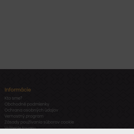
Informácie
Kto sme?
Obchodné podmienky
Ochrana osobných údajov
Vernostný program
Zásady používania súborov cookie
Vrátenie tovaru