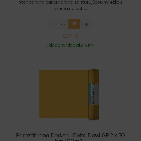
Štandardná parozábrana so stužujúcou mriežkou
určená na ochr...
0,74 €
Skladom: viac ako 5 m2
Parozábrana Dorken - Delta Dawi GP 2 x 50