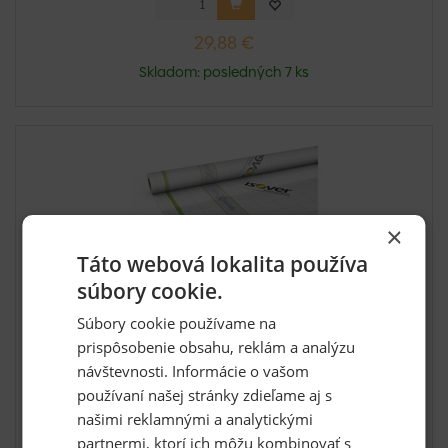
29,88 €
Skladom: posledných 7 ks
×
Táto webová lokalita používa
súbory cookie.
Súbory cookie používame na
prispôsobenie obsahu, reklám a analýzu
ISOVER-Vario Xtra Safe 1,5x40 m (60 m2/bal)
návštevnosti. Informácie o vašom
Inteligentná parobrzda (klimamembrána) ISOVER VARIO®
používaní našej stránky zdieľame aj s
XtraSaf...
našimi reklamnými a analytickými
partnermi, ktorí ich môžu kombinovať s