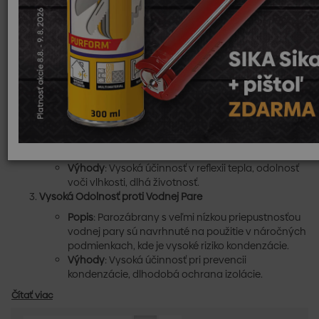
Polyetylénové Parozábrany
Popis
: Vyrobené z polyetylénovej fólie, sú
najbežnejším typom parozábrany. Sú flexibilné a
ľahko sa aplikujú.
Výhody
: Nízka cena, jednoduchá inštalácia, dobrá
vodotesnosť.
Hliníkové Parozábrany
Popis
: Tento typ parozábrany je potiahnutý
hliníkovou vrstvou, ktorá poskytuje vynikajúcu
reflexiu tepla a odolnosť proti vlhkosti.
Výhody
: Vysoká účinnosť v reflexii tepla, odolnosť
voči vlhkosti, dlhá životnosť.
Vysoká Odolnosť proti Vodnej Pare
Popis
: Parozábrany s veľmi nízkou priepustnosťou
vodnej pary sú navrhnuté na použitie v náročných
podmienkach, kde je vysoké riziko kondenzácie.
Výhody
: Vysoká účinnosť pri prevencii
kondenzácie, dlhodobá ochrana izolácie.
Čítať viac