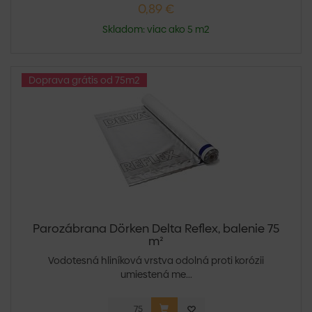
0,89 €
Skladom: viac ako 5 m2
Doprava grátis od 75m2
Parozábrana Dörken Delta Reflex, balenie 75
m²
Vodotesná hliníková vrstva odolná proti korózii
umiestená me...