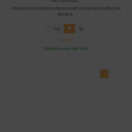
bm 100m2...
Robustná parotesná zábrana bez výstužnej mriežky pre
šikmé a...
1,49 €
Skladom: viac ako 5 m2
1
2