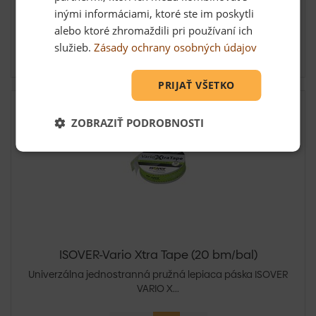
inými informáciami, ktoré ste im poskytli
alebo ktoré zhromaždili pri používaní ich
3,46 €
služieb.
Zásady ochrany osobných údajov
Skladom: viac ako 100 m2
PRIJAŤ VŠETKO
ZOBRAZIŤ PODROBNOSTI
ISOVER-Vario Xtra Tape (20 bm/bal)
Univerzálna jednostranná pružná lepiaca páska ISOVER
VARIO X...