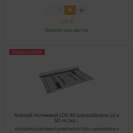
7,99 €
Skladom: viac ako 5 ks
Doprava grátis
Nobasil Homeseal LDS 40 parozábrana 1,5 x
50 m, ba...
Vystužená parotesná priehľadná fólia z polyetylénu s