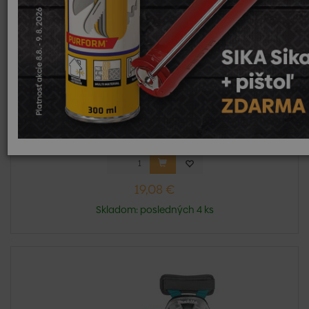
Kolenačky gelové RICKIE
Kolenačky gelové RICKIE škrupinový nákolenník
poskytujúci ma...
19,08 €
Skladom: posledných 4 ks