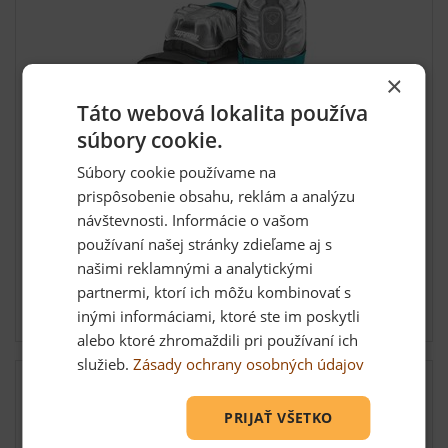
×
Táto webová lokalita používa
súbory cookie.
Ochrana kolena gélová Makita
Hrubé polstrované chrániče kolien so suchým zipsom
Súbory cookie používame na
a protišm...
prispôsobenie obsahu, reklám a analýzu
návštevnosti. Informácie o vašom
používaní našej stránky zdieľame aj s
našimi reklamnými a analytickými
29,16 €
partnermi, ktorí ich môžu kombinovať s
Skladom: posledných 3 ks
inými informáciami, ktoré ste im poskytli
alebo ktoré zhromaždili pri používaní ich
služieb.
Zásady ochrany osobných údajov
PRIJAŤ VŠETKO