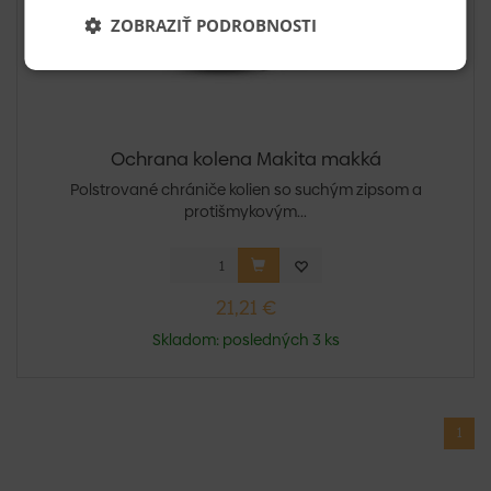
ZOBRAZIŤ PODROBNOSTI
Ochrana kolena Makita makká
Polstrované chrániče kolien so suchým zipsom a
protišmykovým...
21,21 €
Skladom: posledných 3 ks
1