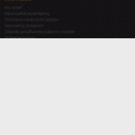
Kto sme?
Obchodné podmienky
Ochrana osobných údajov
Vernostný program
Zásady používania súborov cookie
Vrátenie tovaru
Odstúpenie od zmluvy
Zákaznícka podpora
Po – Pia:
8:00 – 16:00
Tel.:
+421 918 800 520
E-mail:
info@stavbaren.sk
Užitočné odkazy
Často kladené otázky
Sledujte nás
Facebook