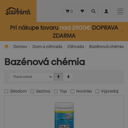
Toggle
Toggle
Tog
0
search
navigation
nav
Pri nákupe tovaru
nad 2900€
DOPRAVA
×
ZDARMA
Domov
Dom a záhrada
Záhrada
Bazénová chémia
Bazénová chémia
Skladom
Sezóna
Top
Novinka
Výpredaj