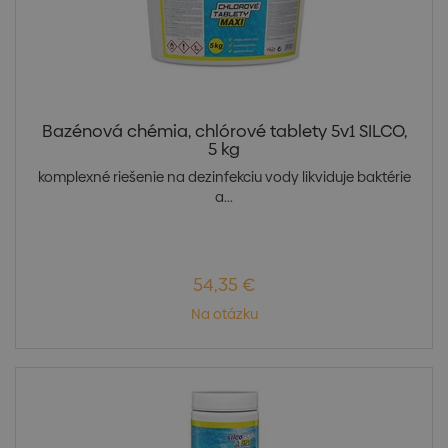
Bazénová chémia, chlórové tablety 5v1 SILCO,
5 kg
komplexné riešenie na dezinfekciu vody likviduje baktérie
a...
54,35 €
Na otázku