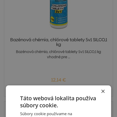
Bazénová chémia, chlórové tablety 5v1 SILCO,1
kg
Bazénová chémia, chlórové tablety 5v1 SILCO,1 kg
vhodné pre ...
12,14 €
Na otázku
×
Táto webová lokalita používa
súbory cookie.
Súbory cookie používame na