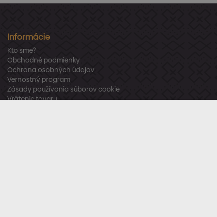
Informácie
Kto sme?
Obchodné podmienky
Ochrana osobných údajov
Vernostný program
Zásady používania súborov cookie
Vrátenie tovaru
Odstúpenie od zmluvy
Zákaznícka podpora
Po – Pia:
8:00 – 16:00
Tel.:
+421 918 800 520
E-mail:
info@stavbaren.sk
Užitočné odkazy
Často kladené otázky