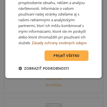
prispôsobenie obsahu, reklám a analýzu
návštevnosti. Informácie o vašom
používaní našej stránky zdieľame aj s
našimi reklamnými a analytickými
partnermi, ktorí ich môžu kombinovať s
inými informáciami, ktoré ste im poskytli
alebo ktoré zhromaždili pri používaní ich
Bazénová chémia, chlórové tablety MAXI
služieb.
Zásady ochrany osobných údajov
SILCO, 5 kg
Bazénová chémia, chlórové tablety MAXI SILCO, 5 kg
PRIJAŤ VŠETKO
vhodné pr...
ZOBRAZIŤ PODROBNOSTI
53,36 €
Na otázku