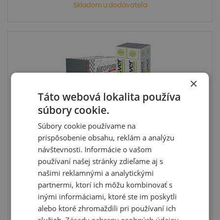
Skladom u dodávateľa
×
Táto webová lokalita používa
súbory cookie.
Súbory cookie používame na
prispôsobenie obsahu, reklám a analýzu
Fasádny polystyrén sivý EPS 70 Neo - 60 mm
návštevnosti. Informácie o vašom
Minimálna objednávka je 20 m3. balenie: 5 m2 = 0,3
používaní našej stránky zdieľame aj s
m3 Možno...
našimi reklamnými a analytickými
partnermi, ktorí ich môžu kombinovať s
inými informáciami, ktoré ste im poskytli
alebo ktoré zhromaždili pri používaní ich
4,88 €