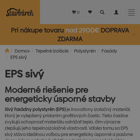
Toggle
Toggle
Tog
0
search
navigation
nav
Pri nákupe tovaru
nad 2900€
DOPRAVA
×
ZDARMA
Domov
Tepelné izolácie
Polystyrén
Fasády
EPS sivý
EPS sivý
Moderné riešenie pre
energeticky úsporné stavby
Sivý fasádny polystyrén (EPS)
je inovatívny izolačný materiál,
ktorý je vylepšený pridaním grafitových častíc. Tieto častice
zvyšujú schopnosť materiálu odrážať teplo, čím výrazne
zlepšujú jeho tepelnoizolačné vlastnosti. Vďaka tomu sa EPS
sivý stáva ideálnou voľbou pre energeticky úsporné a pasívne