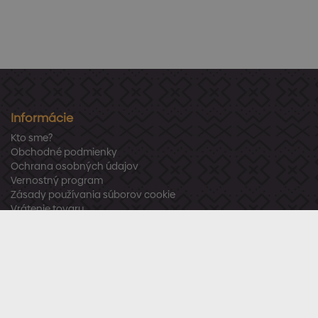
Informácie
Kto sme?
Obchodné podmienky
Ochrana osobných údajov
Vernostný program
Zásady používania súborov cookie
Vrátenie tovaru
Odstúpenie od zmluvy
Zákaznícka podpora
Po – Pia:
8:00 – 16:00
Tel.:
+421 918 800 520
E-mail:
info@stavbaren.sk