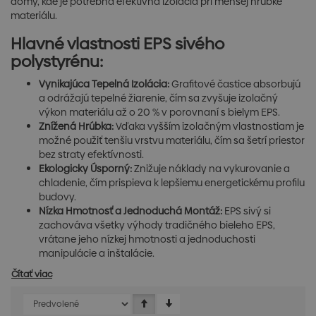
domy, kde je potrebná efektívna izolácia pri menšej hrúbke
materiálu.
Hlavné vlastnosti EPS sivého
polystyrénu:
Vynikajúca Tepelná Izolácia:
Grafitové častice absorbujú
a odrážajú tepelné žiarenie, čím sa zvyšuje izolačný
výkon materiálu až o 20 % v porovnaní s bielym EPS.
Znížená Hrúbka:
Vďaka vyšším izolačným vlastnostiam je
možné použiť tenšiu vrstvu materiálu, čím sa šetrí priestor
bez straty efektívnosti.
Ekologicky Úsporný:
Znižuje náklady na vykurovanie a
chladenie, čím prispieva k lepšiemu energetickému profilu
budovy.
Nízka Hmotnosť a Jednoduchá Montáž:
EPS sivý si
zachováva všetky výhody tradičného bieleho EPS,
vrátane jeho nízkej hmotnosti a jednoduchosti
manipulácie a inštalácie.
Čítať viac