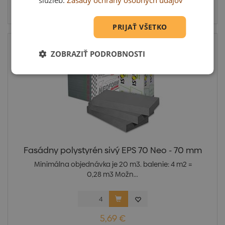
služieb.
Zásady ochrany osobných údajov
Skladom u dodávateľa
PRIJAŤ VŠETKO
ZOBRAZIŤ PODROBNOSTI
Fasádny polystyrén sivý EPS 70 Neo - 70 mm
Minimálna objednávka je 20 m3. balenie: 4 m2 =
0,28 m3 Možn...
5,69 €