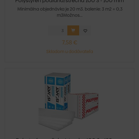
Polystyrén podlaha/strecha 100 S - 100 mm
Minimálna objednávka je 20 m3. balenie: 3 m2 = 0,3
m3Možnos...
7,58 €
Skladom u dodávateľa