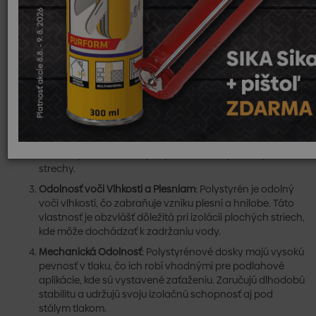
podlahy a ploché strechy
Vynikajúca Tepelná Izolácia
: Polystyrén efektívne
zabraňuje tepelným stratám, čo vedie k znižovaniu
nákladov na vykurovanie a klimatizáciu. Je dostupný v
rôznych hrúbkach a hustotách, čo umožňuje prispôsobiť
izolačné riešenie konkrétnym potrebám stavby.
Nízka Hmotnosť a Jednoduchá Manipulácia
: Vďaka nízkej
hmotnosti je polystyrén ľahko manipulovateľný, čo
zjednodušuje a urýchľuje jeho inštaláciu. To je zvlášť
dôležité pri izolácii veľkých plôch, ako sú podlahy a
strechy.
Odolnosť voči Vlhkosti a Plesniam
: Polystyrén je odolný
voči vlhkosti, čo zabraňuje vzniku plesní a hnilobe. Táto
vlastnosť je obzvlášť dôležitá pri izolácii plochých striech,
kde môže dochádzať k zadržaniu vody.
Mechanická Odolnosť
: Polystyrénové dosky majú vysokú
pevnosť v tlaku, čo ich robí vhodnými pre podlahové
aplikácie, kde sú vystavené zaťaženiu. Zaručujú dlhodobú
stabilitu a udržujú svoju izolačnú schopnosť aj pod
stálym tlakom.