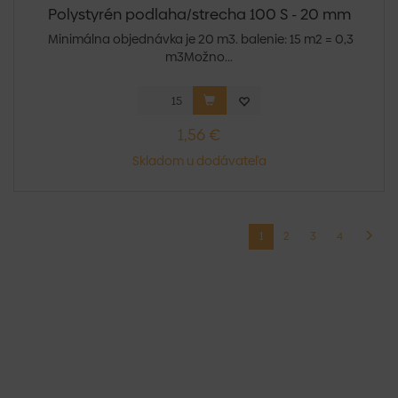
Polystyrén podlaha/strecha 100 S - 20 mm
Minimálna objednávka je 20 m3. balenie: 15 m2 = 0,3
m3Možno...
1,56 €
Skladom u dodávateľa
1
2
3
4