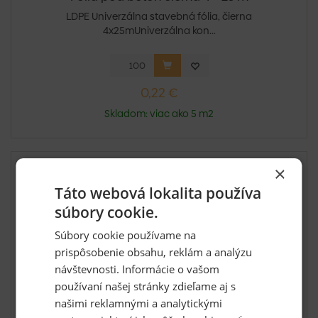
LDPE Univerzálna stavebná fólia, čierna
4x25mUniverzálna kon...
0,22 €
Skladom: viac ako 5 m2
×
Táto webová lokalita používa
súbory cookie.
Súbory cookie používame na
prispôsobenie obsahu, reklám a analýzu
návštevnosti. Informácie o vašom
používaní našej stránky zdieľame aj s
našimi reklamnými a analytickými
Polystyrén podlaha/strecha 100 S - 10 mm