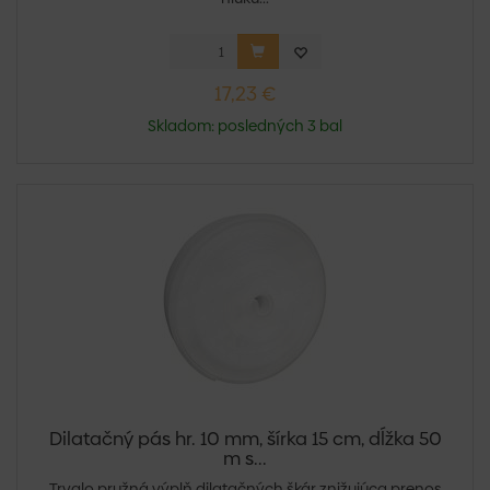
17,23 €
Skladom: posledných 3 bal
Dilatačný pás hr. 10 mm, šírka 15 cm, dĺžka 50
m s...
Trvalo pružná výplň dilatačných škár znižujúca prenos