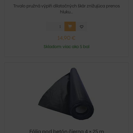
Trvalo pružná výplň dilatačných škár znižujúca prenos
hluku...
14,90 €
Skladom: viac ako 5 bal
Fólia pod betón čierna 4 × 25 m