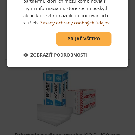
partnermi, ktorí ich môžu kombinovať s
Minimálna objednávka je 20 m3. balenie: 30 m2 = 0,3
inými informáciami, ktoré ste im poskytli
m3Možno...
alebo ktoré zhromaždili pri používaní ich
služieb.
Zásady ochrany osobných údajov
PRIJAŤ VŠETKO
0,76 €
Skladom u dodávateľa
ZOBRAZIŤ PODROBNOSTI