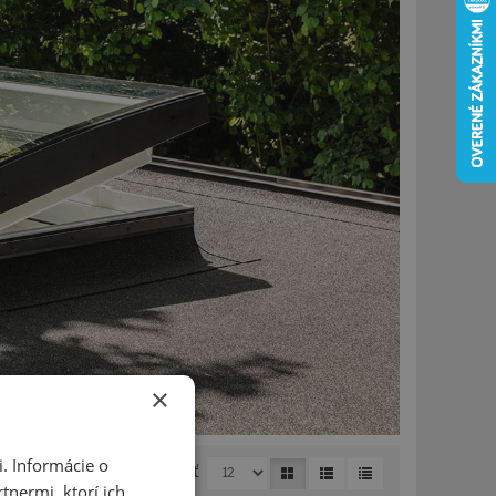
×
. Informácie o
Zobraziť
tnermi, ktorí ich