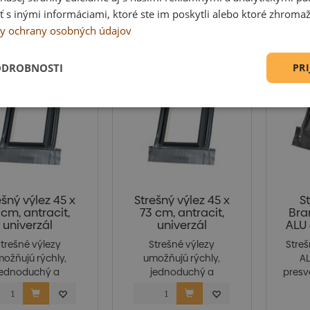
 inými informáciami, ktoré ste im poskytli alebo ktoré zhromažd
dom
Sezóna
Top
Novinka
Výpredaj
y ochrany osobných údajov
ODROBNOSTI
PRI
ešný výlez 45 x
Strešný výlez 45 x
S
 cm, antracit,
73 cm, antracit,
Bra
univerzál
univerzál
ALU 
trešné výlezy
Strešné výlezy
Stre
ožňujú rýchly,
umožňujú rýchly,
AL
jednoduchý a
jednoduchý a
presve
zpečný prístu...
bezpečný prístu...