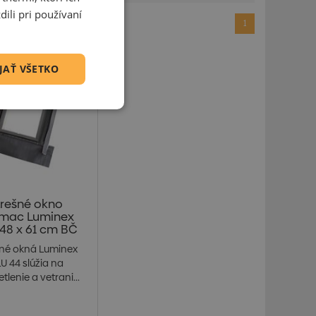
ili pri používaní
1
JAŤ VŠETKO
trešné okno
mac Luminex
48 x 61 cm BČ
šné okná Luminex
U 44 slúžia na
tlenie a vetrani...