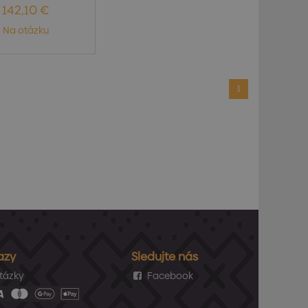
142,10 €
Na otázku
1
azy
Sledujte nás
tázky
Facebook