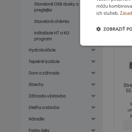
Stavebné OSB dosky a
môžu kombinovať s
Skla
preglejka
ich služieb.
Zásad
Stavebná chémia
ZOBRAZIŤ P
Inštalácie HT a KG
program
Hydroizolácie
Tepelné izolácie
Dom a záhrada
Strechy
Str
55
Záhrada-výstavba
S
Dielňa a stavba
um
Náradie
be
Farby-laky