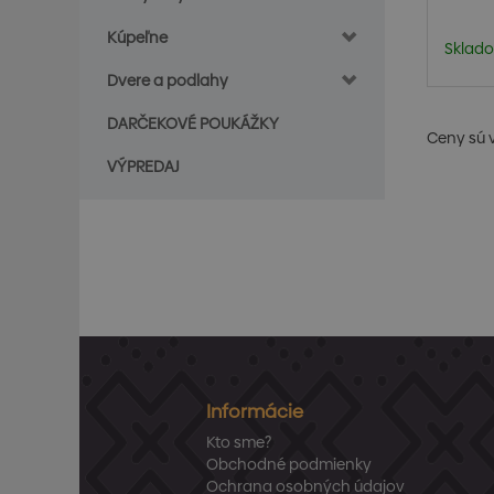
Kúpeľne
Sklado
Dvere a podlahy
DARČEKOVÉ POUKÁŽKY
Ceny sú 
VÝPREDAJ
Informácie
Kto sme?
Obchodné podmienky
Ochrana osobných údajov