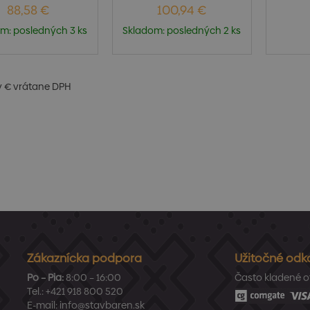
88,58 €
100,94 €
m: posledných 3 ks
Skladom: posledných 2 ks
v € vrátane DPH
Zákaznícka podpora
Užitočné odk
Po – Pia:
8:00 – 16:00
Často kladené o
Tel.:
+421 918 800 520
E-mail:
info@stavbaren.sk