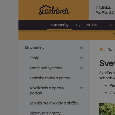
Infolinka:
Po.-Pia.:
8.0
Stavebniny
Hydroizolácie
Tepeln
Stavebniny
Do
Tehly
Svet
Komínové systémy
Svetlíky
s
Omietky, malty a potery
schodisk
Pev
Nivelizácia a opravy
Otv
podláh
Lepidlá pre obklady a dlažby
Škárovacie hmoty