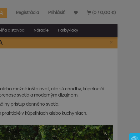
Registrácia
Prihlásiť
(0 / 0,00 €)
elňa a stavba
Náradie
Farby-laky
×
A
é alebo možné inštalovať, ako sú chodby, kúpeľne či
i prenose svetla a moderným dizajnom.
imálny prístup denného svetla.
 je praktické v kúpeľniach alebo kuchyniach.