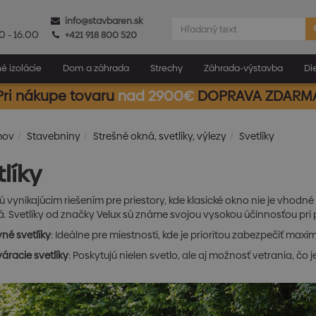
info@stavbaren.sk
0 - 16.00
+421 918 800 520
é izolácie
Dom a záhrada
Strechy
Záhrada-výstavba
Di
Pri nákupe tovaru
nad 2900€
DOPRAVA ZDARM
mov
Stavebniny
Strešné okná, svetlíky, výlezy
Svetlíky
líky
ú vynikajúcim riešením pre priestory, kde klasické okno nie je vhodn
á. Svetlíky od značky Velux sú známe svojou vysokou účinnosťou pr
né svetlíky
: Ideálne pre miestnosti, kde je prioritou zabezpečiť max
áracie svetlíky
: Poskytujú nielen svetlo, ale aj možnosť vetrania, čo