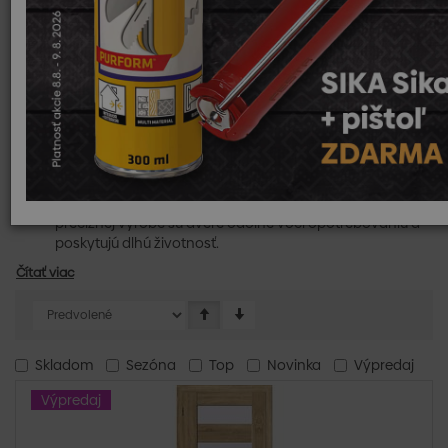
Rámová Konštrukcia:
Dvere
Türen
sú vyrobené s pevnou
rámovou konštrukciou, ktorá zaručuje vysokú odolnosť a
stabilitu.
Elegantný Dizajn:
Vďaka čistým líniám a modernému
vzhľadu sú tieto dvere univerzálne a hodia sa do
každého interiéru.
Široká Paleta Povrchových Úprav:
K dispozícii je viacero
možností povrchovej úpravy vrátane laminátov, fólií
alebo drevených dyhovaných povrchov, ktoré umožňujú
prispôsobiť dvere konkrétnym požiadavkám interiéru.
Odolnosť a Trvácnosť:
Vďaka kvalitným materiálom a
precíznej výrobe sú dvere odolné voči opotrebovaniu a
poskytujú dlhú životnosť.
Čítať viac
Skladom
Sezóna
Top
Novinka
Výpredaj
Výpredaj