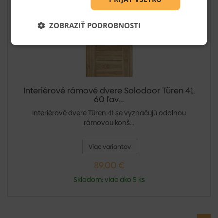
ZOBRAZIŤ PODROBNOSTI
Interiérové rámové dvere Solodoor Türen 41,
60 ľav...
Interiérové dvere Türen 41 se vyznačujú odolnou
rámovou konš...
Viac variantov
89,00 €
Skladom: viac ako 5 ks