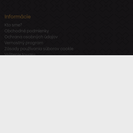
Informácie
Kto sme?
Obchodné podmienky
Ochrana osobných údajov
Vernostný program
Zásady používania súborov cookie
Vrátenie tovaru
Odstúpenie od zmluvy
Zákaznícka podpora
Po – Pia:
8:00 – 16:00
Tel.:
+421 918 800 520
E-mail:
info@stavbaren.sk
Užitočné odkazy
Často kladené otázky
Sledujte nás