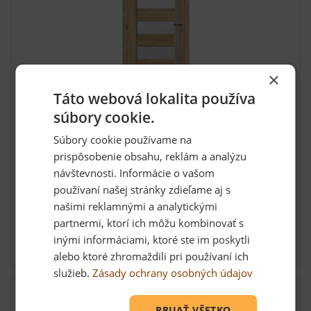
×
Táto webová lokalita používa
Interiérové rámové dvere Solodoor Türen 40,
súbory cookie.
60 ľav...
Súbory cookie používame na
Interiérové dvere Türen 40 se vyznačujú odolnou,
prispôsobenie obsahu, reklám a analýzu
rámovou kon...
návštevnosti. Informácie o vašom
používaní našej stránky zdieľame aj s
Viac variantov
našimi reklamnými a analytickými
89,00 €
partnermi, ktorí ich môžu kombinovať s
inými informáciami, ktoré ste im poskytli
Skladom: viac ako 5 ks
alebo ktoré zhromaždili pri používaní ich
služieb.
Zásady ochrany osobných údajov
Výpredaj
PRIJAŤ VŠETKO