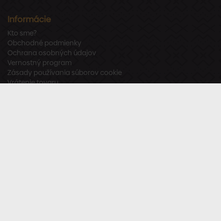
Informácie
Kto sme?
Obchodné podmienky
Ochrana osobných údajov
Vernostný program
Zásady používania súborov cookie
Vrátenie tovaru
Odstúpenie od zmluvy
Zákaznícka podpora
Po – Pia:
8:00 – 16:00
Tel.:
+421 918 800 520
E-mail:
info@stavbaren.sk
Užitočné odkazy
Často kladené otázky
Sledujte nás