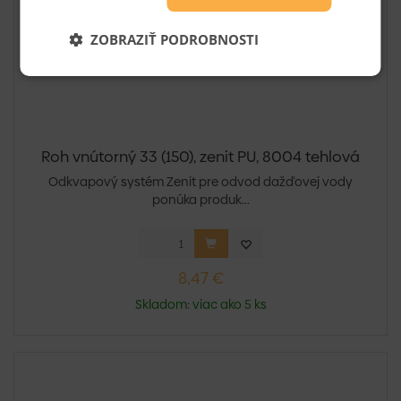
ZOBRAZIŤ PODROBNOSTI
Roh vnútorný 33 (150), zenit PU, 8004 tehlová
Odkvapový systém Zenit pre odvod dažďovej vody
ponúka produk...
8,47 €
Skladom: viac ako 5 ks