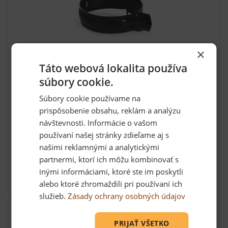
×
Táto webová lokalita používa
Objímka 100,zenit PU, 8004 tehlová s hrotom
súbory cookie.
200mm
Súbory cookie používame na
Odkvapový systém Zenit pre odvod dažďovej vody
prispôsobenie obsahu, reklám a analýzu
ponúka produk...
návštevnosti. Informácie o vašom
používaní našej stránky zdieľame aj s
našimi reklamnými a analytickými
2,81 €
partnermi, ktorí ich môžu kombinovať s
inými informáciami, ktoré ste im poskytli
Skladom: viac ako 5 ks
alebo ktoré zhromaždili pri používaní ich
služieb.
Zásady ochrany osobných údajov
PRIJAŤ VŠETKO