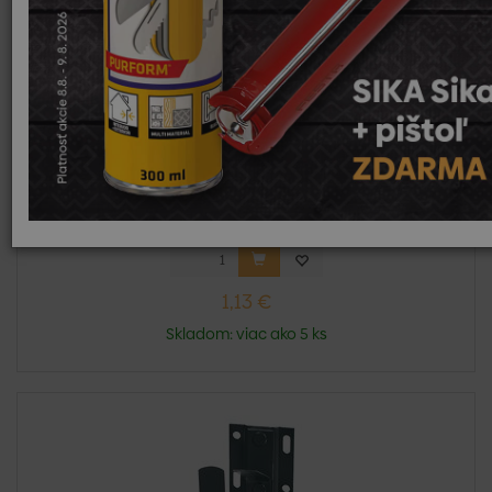
Čelo 33 (150), zenit PU, 8004 tehlová
Odkvapový systém Zenit pre odvod dažďovej vody
ponúka produk...
1,13 €
Skladom: viac ako 5 ks