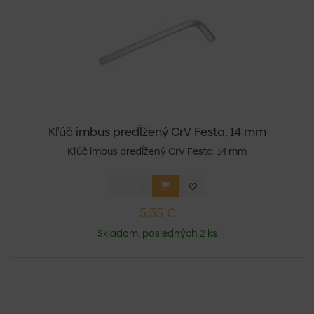
Kľúč imbus predĺžený CrV Festa, 14 mm
Kľúč imbus predĺžený CrV Festa, 14 mm
5,35 €
Skladom: posledných 2 ks