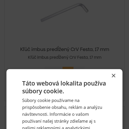
Kľúč imbus predĺžený CrV Festa, 17 mm
Kľúč imbus predĺžený CrV Festa, 17 mm
×
6,75 €
Táto webová lokalita používa
súbory cookie.
Skladom: posledných 1 ks
Súbory cookie používame na
prispôsobenie obsahu, reklám a analýzu
návštevnosti. Informácie o vašom
používaní našej stránky zdieľame aj s
našimi reklamnými a analytickými