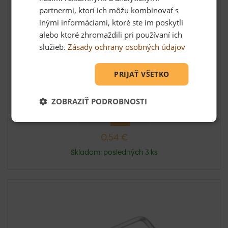
partnermi, ktorí ich môžu kombinovať s
inými informáciami, ktoré ste im poskytli
alebo ktoré zhromaždili pri používaní ich
služieb.
Zásady ochrany osobných údajov
PRIJAŤ VŠETKO
Kľúč imbus predĺžený CrV Festa, 2 mm
Kľúč imbus predĺžený CrV Festa, 2 mm
ZOBRAZIŤ PODROBNOSTI
0,54 €
Skladom: posledných 3 ks