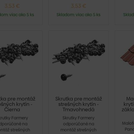
3,53 €
3,53 €
dom: viac ako 5 ks
Skladom: viac ako 5 ks
Sklad
tka pre montáž
Skrutka pre montáž
Ma
ešných krytín -
strešných krytín -
kry
Čierna
Tmavohnedá
zákl
krutky Farmery
Skrutky Farmery
Malof
dporúčané na
odporúčané na
Pan
ntáž strešných
montáž strešných