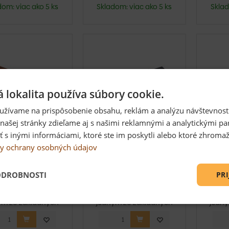
dom: viac ako 5 ks
Skladom: viac ako 5 ks
Sklad
 lokalita používa súbory cookie.
užívame na prispôsobenie obsahu, reklám a analýzu návštevnosti
ašej stránky zdieľame aj s našimi reklamnými a analytickými par
 inými informáciami, ktoré ste im poskytli alebo ktoré zhromažd
y ochrany osobných údajov
jovka ľavá pre
Krajovka pravá pre
Kraj
loformátovú
maloformátovú
ma
tinu Panorama
krytinu Panorama
kry
ODROBNOSTI
PRI
-...
...
rajový modul je
Okrajový modul je
Okr
ým zo základných
jedným zo základných
jedný
v strešného syst...
prvkov strešného syst...
prvkov