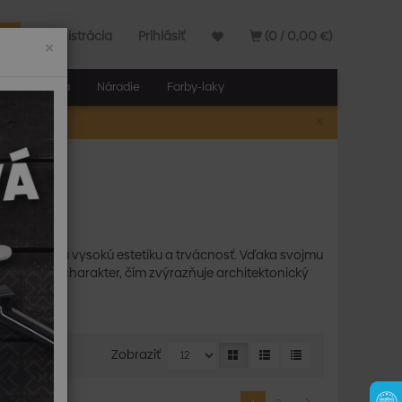
Registrácia
Prihlásiť
(0 / 0,00 €)
×
elňa a stavba
Náradie
Farby-laky
×
A
ktoré spájajú vysokú estetiku a trvácnosť. Vďaka svojmu
dčasový charakter, čím zvýrazňuje architektonický
Zobraziť