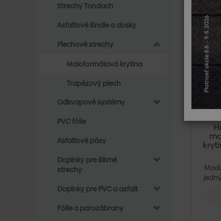
Strechy Tondach
Asfaltové šindle a dosky
Plechové strechy
Maloformátová krytina
Trapézový plech
Odkvapové systémy
PVC fólie
H
ma
Asfaltové pásy
kryt
Doplnky pre šikmé
Modu
strechy
jedn
prvk
Doplnky pre PVC a asfalt
Fólie a parozábrany