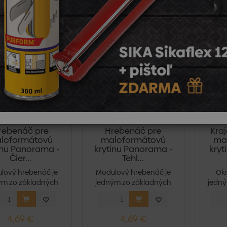
rebenáč pre
Hrebenáč pre
Kraj
loformátovú
maloformátovú
ma
inu Panorama -
krytinu Panorama -
kry
Čier...
Tehl...
lový hrebenáč je
Modulový hrebenáč je
Okr
ým zo základných
jedným zo základných
jedný
ov strešného s...
prvkov strešného s...
prvkov
4,69 €
4,69 €