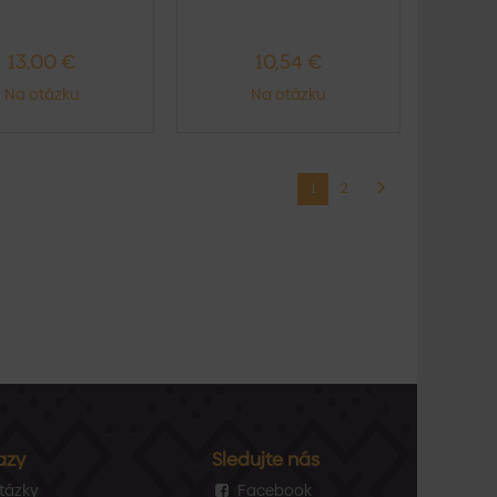
004 - TehlováTv...
RAL 8017 - HnedáTvar...
13,00 €
10,54 €
Na otázku
Na otázku
1
2
azy
Sledujte nás
tázky
Facebook