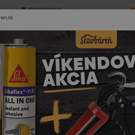
info@stavbaren.sk
0 - 16.00
+421 918 800 520
ren.sk
é izolácie
Dom a záhrada
Strechy
Záhrada-výstavba
Di
Pri nákupe tovaru
nad 2900€
DOPRAVA ZDARM
mov
Strechy
Plechové strechy
Maloformátová krytina
oformátová krytina
átová oceľová krytina
Panorama
je moderné riešenie pre strechy, 
ému tvaru a klasickým proporciám, táto krytina dodáva budovám na
ej stavby.
ť podľa
dom
Sezóna
Top
Novinka
Výpredaj