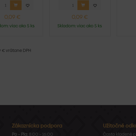
RAL 8
krytín. Skrut...
krytín. Skrut...
0,09 €
0,09 €
dom: viac ako 5 ks
Skladom: viac ako 5 ks
v € vrátane DPH
Zákaznícka podpora
Užitočné odk
Po – Pia:
8:00 – 16:00
Často kladené o