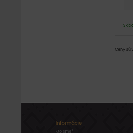
Skla
Ceny sú 
Informácie
Kto sme?