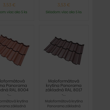
3,53 €
3,53 €
om: viac ako 5 ks
Skladom: viac ako 5 ks
loformátová
Maloformátová
tina Panorama
krytina Panorama
adná RAL 8004
základná RAL 8017
-...
-...
ormátová krytina
Maloformátová krytina
orama základná
Panorama základná