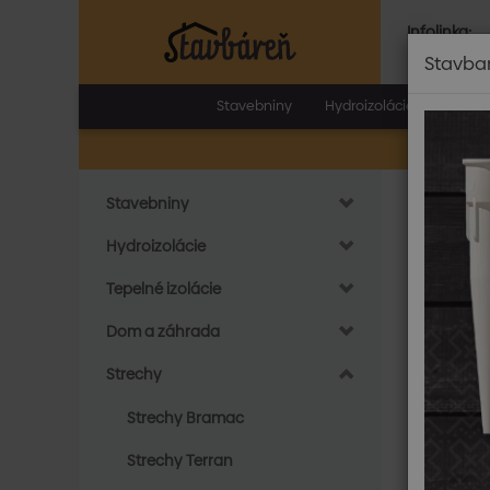
Infolinka:
Po.-Pia.:
8.0
Stavba
Stavebniny
Hydroizolácie
Tepeln
Stavebniny
Do
Hydroizolácie
Mal
Tepelné izolácie
Maloform
Dom a záhrada
elegantn
štýl každ
Strechy
Čítať viac
Strechy Bramac
Zoradi
Strechy Terran
Skla