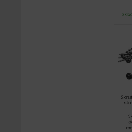
Skla
Skru
str
S
o
mo