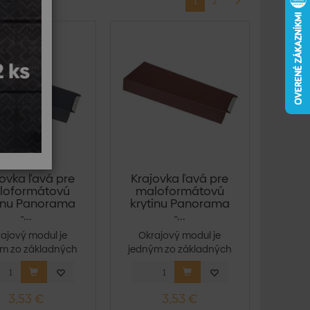
1
2
ovka ľavá pre
Krajovka ľavá pre
loformátovú
maloformátovú
tinu Panorama
krytinu Panorama
-...
-...
ajový modul je
Okrajový modul je
m zo základných
jedným zo základných
 strešného syst...
prvkov strešného syst...
3,53 €
3,53 €