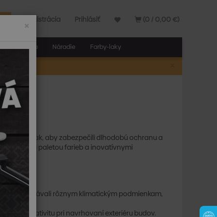
Registrácia
Prihlásiť
(0 / 0,00 €)
×
elňa a stavba
Náradie
Farby-laky
×
A
it
navrhnuté tak, aby zabezpečili dlhodobú ochranu a
ou, širokou paletou farieb a inovatívnymi
ak, aby odolávali rôznym klimatickým podmienkam,
bilitu a kreativitu pri navrhovaní exteriéru budov.