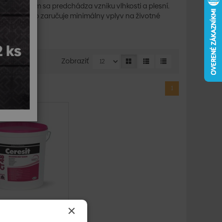
dýchať, čím sa predchádza vzniku vlhkosti a plesní.
 výrobkov, čo zaručuje minimálny vplyv na životné
Zobraziť
1
×
eresit CT 48