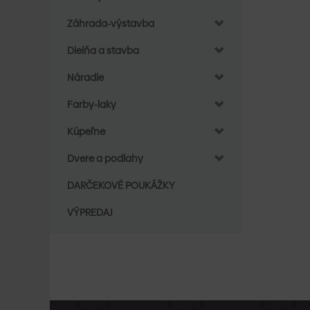
Záhrada-výstavba
Dielňa a stavba
Náradie
Farby-laky
Kúpeľne
Dvere a podlahy
DARČEKOVÉ POUKÁŽKY
VÝPREDAJ