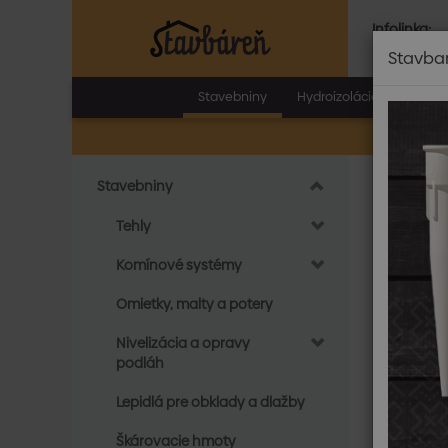
Infolinka:
Po.-Pia.:
8.0
Stavba
Stavebniny
Hydroizolácie
Tepeln
Stavebniny
Do
Tehly
Cer
Komínové systémy
Ceresit 
Omietky, malty a potery
atraktívn
technológ
Nivelizácia a opravy
Výho
podláh
Od
Lepidlá pre obklady a dlažby
vrá
Šir
Škárovacie hmoty