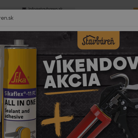
info@stavbaren.sk
0 - 16.00
+421 918 800 520
ren.sk
é izolácie
Dom a záhrada
Strechy
Záhrada-výstavba
Di
Pri nákupe tovaru
nad 2900€
DOPRAVA ZDARM
mov
Stavebniny
Zateplovacie systémy
Fasádne farby
Ceres
esit
je známa značka ponúkajúca vysokokvalitné fasádne farby, ktoré sú 
y vzhľad budov. Fasádne farby Ceresit sa vyznačujú svojou odolnosť
iami, ktoré uspokoja aj tých najnáročnejších zákazníkov.
dy fasádnych farieb Ceresit
olnosť voči poveternostným vplyvom:
Farby Ceresit sú navrhnuté t
tane UV žiarenia, dažďa a snehu.
oká škála farieb:
Ceresit ponúka pestrú paletu farieb, čo umožňuje flexi