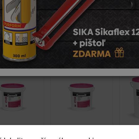
oká priedušnosť:
Fasádne farby Ceresit zabezpečujú, že steny môžu 
logické zloženie:
Ceresit kladie dôraz na ekologické aspekty svojich
stredie.
ť podľa
dom
Sezóna
Top
Novinka
Výpredaj
Výpredaj
sit Akrylátová
Ceresit CT 54
C