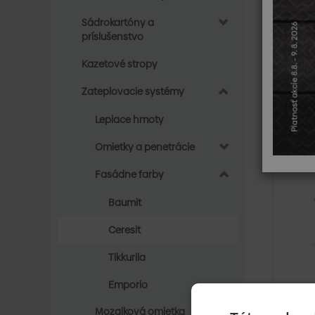
Vys
Sádrokartóny a
Eko
príslušenstvo
pro
Čítať viac
Kazetové stropy
Zoradi
Zateplovacie systémy
Lepiace hmoty
Skla
Omietky a penetrácie
Fasádne farby
Baumit
Ceresit
Tikkurila
Emporio
Cere
Mozaiková omietka