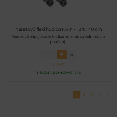
Nerezová flexi hadica F3/8" × F3/8", 40 cm
Nerezové pripojovacie hadice na vodu sa veľmi často
používaj...
1,76 €
Skladom: posledných 5 ks
1
2
3
4