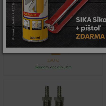
Hadica na plyn 9×15 mm
Hadica na plyn oranžová, priemer 9x15mm
1,90 €
Skladom: viac ako 5 bm