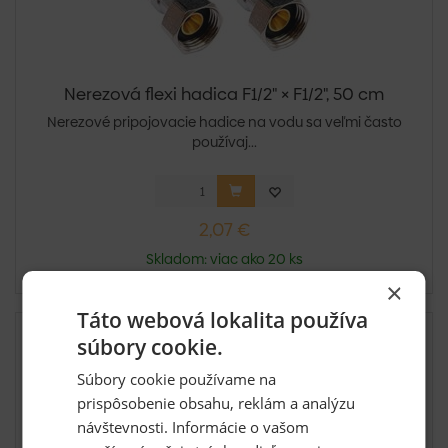
Nerezová flexi hadica F1/2" × F1/2", 50 cm
Nerezové pripojovacie hadice na vodu sa veľmi často
používaj...
2,07 €
Skladom: viac ako 20 ks
×
Táto webová lokalita používa
súbory cookie.
Súbory cookie používame na
prispôsobenie obsahu, reklám a analýzu
návštevnosti. Informácie o vašom