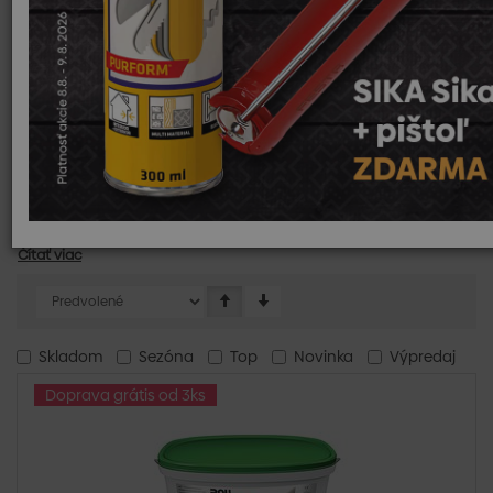
Baumit sú navrhnuté tak, aby odolávali dažďu, snehu, UV
žiareniu a znečisteniu, čím zaručujú dlhodobú ochranu
budovy.
Široká škála farieb:
Sortiment farieb Baumit ponúka veľké
množstvo odtieňov, čo umožňuje prispôsobiť vzhľad
budovy podľa individuálnych požiadaviek.
Priedušnosť:
Fasádne farby Baumit umožňujú stenám
dýchať, čím zabraňujú vzniku vlhkosti a plesní.
Ekologické zloženie:
Baumit dbá na šetrnosť k životnému
prostrediu, čo sa prejavuje aj v zložení ich fasádnych
farieb.
Čítať viac
Skladom
Sezóna
Top
Novinka
Výpredaj
Doprava grátis od 3ks