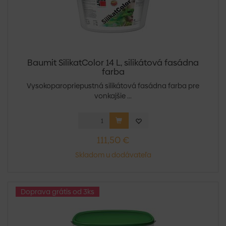
Baumit SilikatColor 14 L, silikátová fasádna
farba
Vysokoparopriepustná silikátová fasádna farba pre
vonkajšie ...
111,50 €
Skladom u dodávateľa
Doprava grátis od 3ks