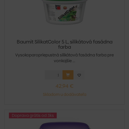
Baumit SilikatColor 5 L, silikátová fasádna
farba
Vysokoparopriepustná silikátová fasádna farba pre
vonkajšie ...
42,94 €
Skladom u dodávateľa
Doprava grátis od 3ks