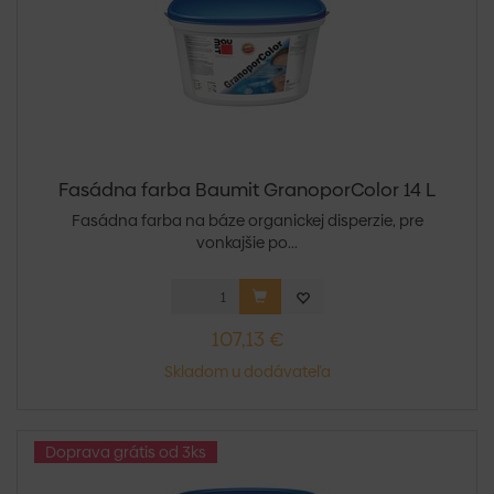
Fasádna farba Baumit GranoporColor 14 L
Fasádna farba na báze organickej disperzie, pre
vonkajšie po...
107,13 €
Skladom u dodávateľa
Doprava grátis od 3ks