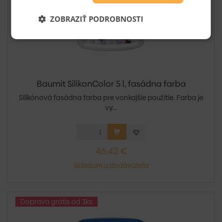
ZOBRAZIŤ PODROBNOSTI
Baumit SilikonColor 5 l, fasádna farba
Silikónová fasádna farba pre vonkajšie použitie. Farba je
vy...
46,42 €
Skladom u dodávateľa
Doprava grátis od 3ks