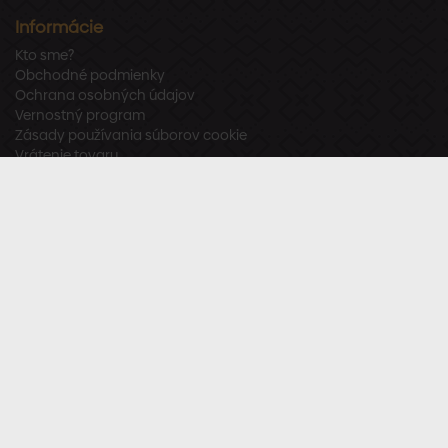
Informácie
Kto sme?
Obchodné podmienky
Ochrana osobných údajov
Vernostný program
Zásady používania súborov cookie
Vrátenie tovaru
Odstúpenie od zmluvy
Zákaznícka podpora
Po – Pia:
8:00 – 16:00
Tel.:
+421 918 800 520
E-mail:
info@stavbaren.sk
Užitočné odkazy
Často kladené otázky
Sledujte nás
Facebook