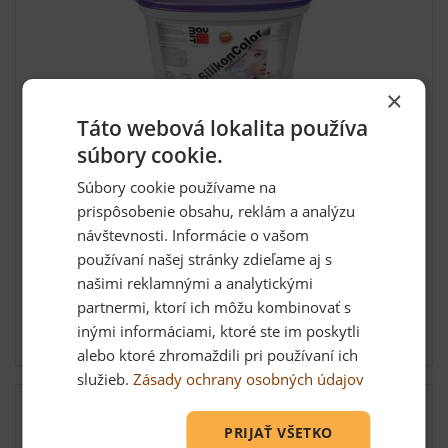
×
Táto webová lokalita používa
súbory cookie.
Baumit SilikonColor 14 l, fasádna farba
Súbory cookie používame na
Silikónová fasádna farba pre vonkajšie použitie. Farba je
prispôsobenie obsahu, reklám a analýzu
vy...
návštevnosti. Informácie o vašom
používaní našej stránky zdieľame aj s
našimi reklamnými a analytickými
118,35 €
partnermi, ktorí ich môžu kombinovať s
inými informáciami, ktoré ste im poskytli
Skladom u dodávateľa
alebo ktoré zhromaždili pri používaní ich
služieb.
Zásady ochrany osobných údajov
Doprava grátis od 3ks
PRIJAŤ VŠETKO