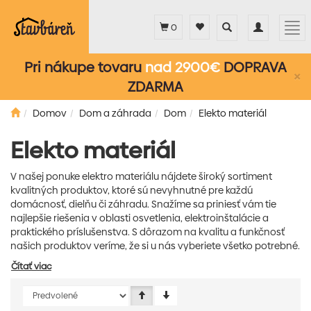
Toggle
Toggle
Tog
0
search
navigation
nav
Pri nákupe tovaru
nad 2900€
DOPRAVA
×
ZDARMA
Domov
Dom a záhrada
Dom
Elekto materiál
Elekto materiál
V našej ponuke elektro materiálu nájdete široký sortiment
kvalitných produktov, ktoré sú nevyhnutné pre každú
domácnosť, dielňu či záhradu. Snažíme sa priniesť vám tie
najlepšie riešenia v oblasti osvetlenia, elektroinštalácie a
praktického príslušenstva. S dôrazom na kvalitu a funkčnosť
našich produktov veríme, že si u nás vyberiete všetko potrebné.
Čítať viac