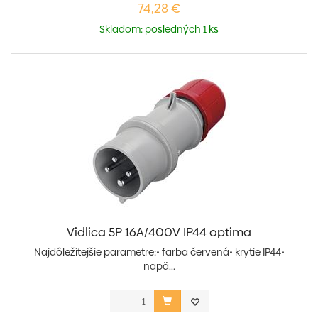
74,28 €
Skladom: posledných 1 ks
Vidlica 5P 16A/400V IP44 optima
Najdôležitejšie parametre:• farba červená• krytie IP44•
napä...