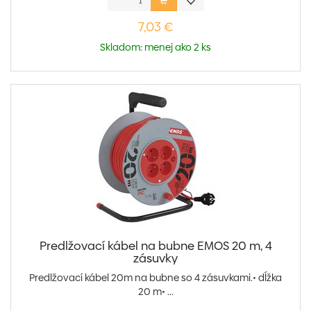
7,03 €
Skladom: menej ako 2 ks
Predlžovací kábel na bubne EMOS 20 m, 4
zásuvky
Predlžovací kábel 20m na bubne so 4 zásuvkami.• dĺžka
20 m• ...