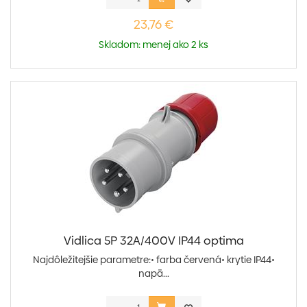
23,76 €
Skladom: menej ako 2 ks
Vidlica 5P 32A/400V IP44 optima
Najdôležitejšie parametre:• farba červená• krytie IP44•
napä...