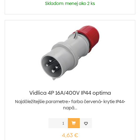
Skladom: menej ako 2 ks
Vidlica 4P 16A/400V IP44 optima
Najdôležitejšie parametre:• farba červená• krytie IP44•
napä...
4,63 €