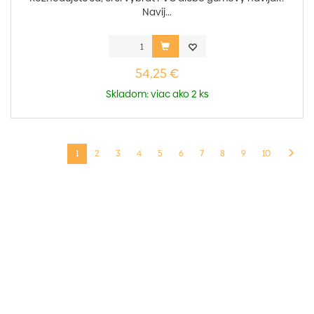
Navij...
54,25 €
Skladom: viac ako 2 ks
1
2
3
4
5
6
7
8
9
10