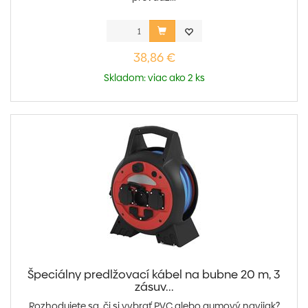
38,86 €
Skladom: viac ako 2 ks
Špeciálny predlžovací kábel na bubne 20 m, 3
zásuv...
Rozhodujete sa, či si vybrať PVC alebo gumový navijak?