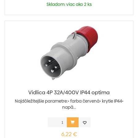
Skladom: viac ako 2 ks
Vidlica 4P 32A/400V IP44 optima
Najdôležitejšie parametre:• farba červená• krytie IP44•
napä...
6,22 €