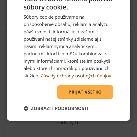
12,66 €
súbory cookie.
Skladom: posledných 5 bal
Súbory cookie používame na
prispôsobenie obsahu, reklám a analýzu
návštevnosti. Informácie o vašom
používaní našej stránky zdieľame aj s
našimi reklamnými a analytickými
partnermi, ktorí ich môžu kombinovať s
inými informáciami, ktoré ste im poskytli
alebo ktoré zhromaždili pri používaní ich
služieb.
Zásady ochrany osobných údajov
PRIJAŤ VŠETKO
Podložka gumená 100 x 100 x 4 mm, balenie
50 ks
ZOBRAZIŤ PODROBNOSTI
Podložka gumená Podložky 100x100x4mm pre terasové
podlahy, b...