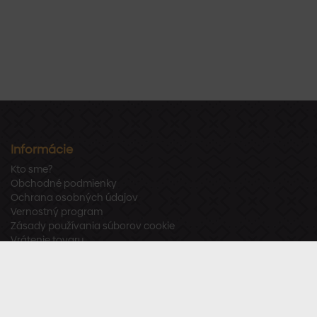
Informácie
Kto sme?
Obchodné podmienky
Ochrana osobných údajov
Vernostný program
Zásady používania súborov cookie
Vrátenie tovaru
Odstúpenie od zmluvy
Zákaznícka podpora
Po – Pia:
8:00 – 16:00
Tel.:
+421 918 800 520