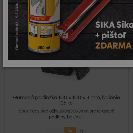
Skladom
Sezóna
Top
Novinka
Výpredaj
Gumená podložka 100 x 100 x 8 mm, balenie
25 ks
Spax Pads podložky 100x100x8mm pre terasové
podlahy, balenie...