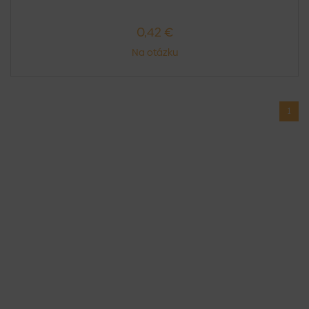
0,42 €
Na otázku
1