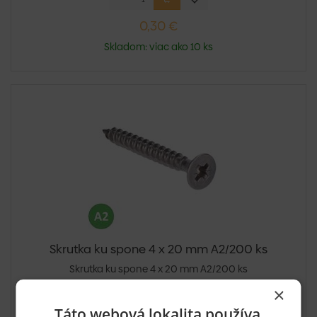
0,30 €
Skladom: viac ako 10 ks
Skrutka ku spone 4 x 20 mm A2/200 ks
Skrutka ku spone 4 x 20 mm A2/200 ks
×
Táto webová lokalita používa