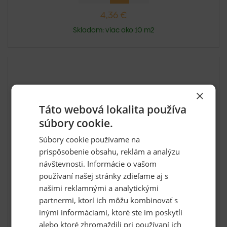
4,36 €
Skladom: viac ako 10 m2
×
Táto webová lokalita používa
súbory cookie.
Súbory cookie používame na
prispôsobenie obsahu, reklám a analýzu
návštevnosti. Informácie o vašom
Nobasil PTE 30 x 600 x 1000 mm (6 m²/bal)
používaní našej stránky zdieľame aj s
našimi reklamnými a analytickými
Minerálna izolácia Knauf Nobasil PTE určená do ťažkých
pláva...
partnermi, ktorí ich môžu kombinovať s
inými informáciami, ktoré ste im poskytli
alebo ktoré zhromaždili pri používaní ich