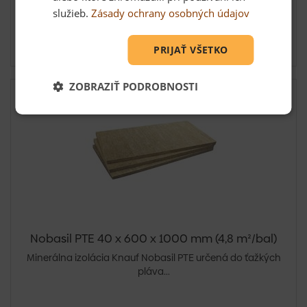
služieb.
Zásady ochrany osobných údajov
6,30 €
Skladom: posledných 6 m2
PRIJAŤ VŠETKO
ZOBRAZIŤ PODROBNOSTI
Nobasil PTE 40 x 600 x 1000 mm (4,8 m²/bal)
Minerálna izolácia Knauf Nobasil PTE určená do ťažkých
pláva...