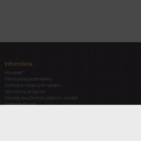
Informácie
Kto sme?
Obchodné podmienky
Ochrana osobných údajov
Vernostný program
Zásady používania súborov cookie
Vrátenie tovaru
Odstúpenie od zmluvy
Zákaznícka podpora
Po – Pia:
8:00 – 16:00
Tel.:
+421 918 800 520