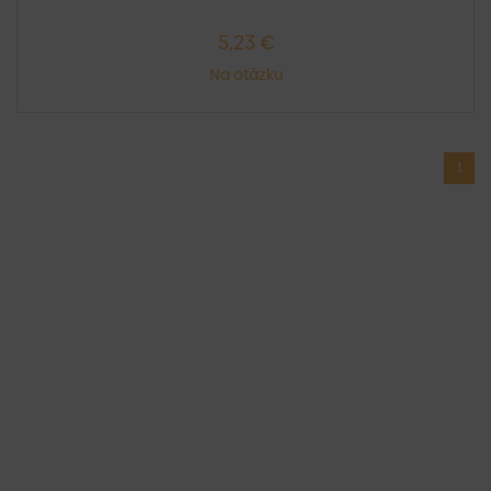
5,23 €
Na otázku
1