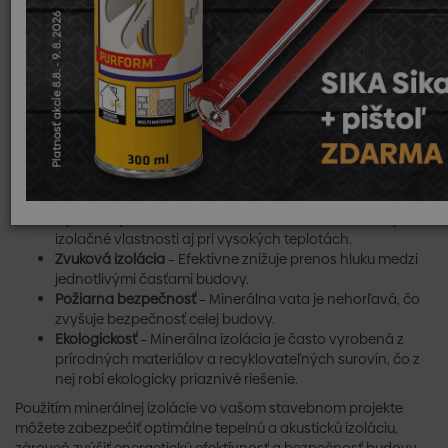
obyvateľov tým, že poskytuje ochranu pred chladom a znižuje
prenikajúci hluk medzi poschodiami. Vlastnosti minerálnej
izolácie pre podlahy zahŕňajú:
Tepelnú izoláciu
– Pomáha udržať teplo v miestnostiach,
čo je dôležité najmä v zimných mesiacoch.
Zvukovú izoláciu
– Redukuje hluk medzi jednotlivými
podlažiami, čo zvyšuje akustický komfort.
Výhody minerálnej izolácie
Vysoká tepelná odolnosť
– Minerálna izolácia udržuje
izolačné vlastnosti aj pri vysokých teplotách.
Zvuková izolácia
– Efektívne znižuje prenos hluku medzi
jednotlivými časťami budovy.
Požiarna bezpečnosť
– Minerálna vata je nehorľavá, čo
zvyšuje bezpečnosť celej budovy.
Ekologickosť
– Minerálna izolácia je často vyrobená z
prírodných materiálov a recyklovateľných surovín, čo z
nej robí ekologicky priaznivé riešenie.
Použitím minerálnej izolácie vo vašom stavebnom projekte
môžete zabezpečiť optimálne tepelnú a akustickú izoláciu,