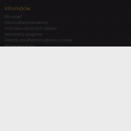
Informácie
Kto sme?
Obchodné podmienky
Ochrana osobných údajov
Vernostný program
Zásady používania súborov cookie
Vrátenie tovaru
Odstúpenie od zmluvy
Zákaznícka podpora
Po – Pia:
8:00 – 16:00
Tel.:
+421 918 800 520
E-mail:
info@stavbaren.sk
Užitočné odkazy
Často kladené otázky
Sledujte nás
Facebook