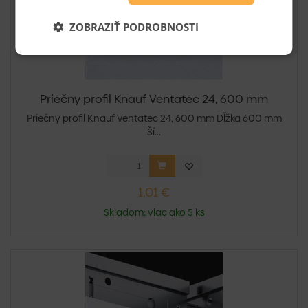
ZOBRAZIŤ PODROBNOSTI
Priečny profil Knauf Ventatec 24, 600 mm
Priečny profil Knauf Ventatec 24, 600 mm Dĺžka 600 mm
Ší...
1,01 €
Skladom: viac ako 5 ks