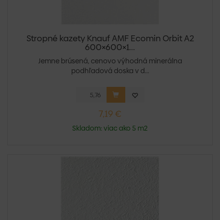
Stropné kazety Knauf AMF Ecomin Orbit A2
600×600×1...
Jemne brúsená, cenovo výhodná minerálna
podhľadová doska v d...
7,19 €
Skladom: viac ako 5 m2