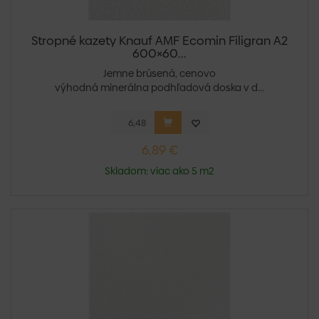
Stropné kazety Knauf AMF Ecomin Filigran A2
600×60...
Jemne brúsená, cenovo
výhodná minerálna podhľadová doska v d...
6,89 €
Skladom: viac ako 5 m2