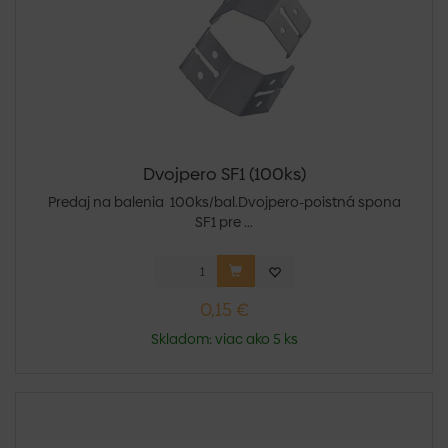
Dvojpero SF1 (100ks)
Predaj na balenia 100ks/bal.Dvojpero-poistná spona
SF1 pre ...
0,15 €
Skladom: viac ako 5 ks