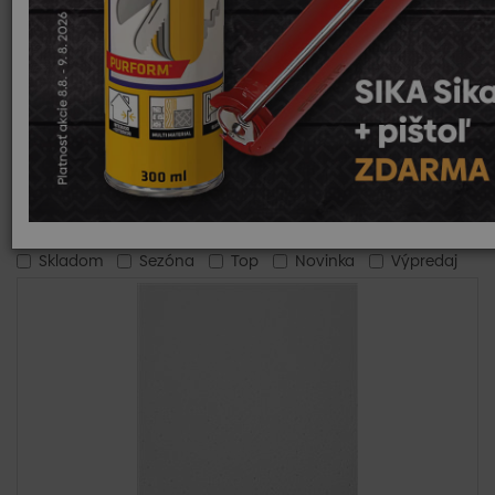
ktoré sú upevnené na kovovej konštrukcii. Táto konštrukcia
poskytuje potrebnú pevnosť a stabilitu, zatiaľ čo
sadrokartónové kazety dodávajú stropu elegantný a jednotný
vzhľad. Kombinácia týchto materiálov umožňuje vytvárať
rôzne vzory a dizajny, čím prispôsobíte strop konkrétnym
potrebám a štýlu interiéru.
Čítať viac
Skladom
Sezóna
Top
Novinka
Výpredaj