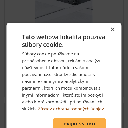
×
Táto webová lokalita používa
Priečny profil Knauf Ventatec 24, 1200 mm
súbory cookie.
Priečny profil Knauf Ventatec 24, 1200 mm Dĺžka 1 200
Súbory cookie používame na
mm ...
prispôsobenie obsahu, reklám a analýzu
návštevnosti. Informácie o vašom
používaní našej stránky zdieľame aj s
1,77 €
našimi reklamnými a analytickými
Skladom: viac ako 5 ks
partnermi, ktorí ich môžu kombinovať s
inými informáciami, ktoré ste im poskytli
alebo ktoré zhromaždili pri používaní ich
služieb.
Zásady ochrany osobných údajov
PRIJAŤ VŠETKO