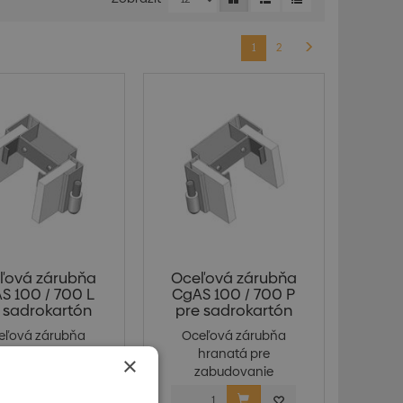
1
2
ľová zárubňa
Oceľová zárubňa
S 100 / 700 L
CgAS 100 / 700 P
 sadrokartón
pre sadrokartón
eľová zárubňa
Oceľová zárubňa
hranatá pre
hranatá pre
×
zabudovanie
zabudovanie
trutkovanie) do...
(pristrutkovanie) do...