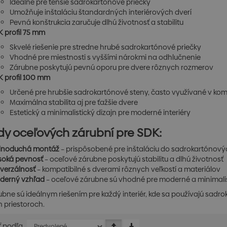
Ideálne pre tenšie sadrokartónové priečky
Umožňuje inštaláciu štandardných interiérových dverí
Pevná konštrukcia zaručuje dlhú životnosť a stabilitu
 profil 75 mm
Skvelé riešenie pre stredne hrubé sadrokartónové priečky
Vhodné pre miestnosti s vyššími nárokmi na odhlučnenie
Zárubne poskytujú pevnú oporu pre dvere rôznych rozmerov
K profil 100 mm
Určené pre hrubšie sadrokartónové steny, často využívané v ko
Maximálna stabilita aj pre ťažšie dvere
Estetický a minimalistický dizajn pre moderné interiéry
y oceľových zárubní pre SDK:
dnoduchá montáž
– prispôsobené pre inštaláciu do sadrokartónový
soká pevnosť
– oceľové zárubne poskytujú stabilitu a dlhú životnosť
verzálnosť
– kompatibilné s dverami rôznych veľkostí a materiálov
derný vzhľad
– oceľové zárubne sú vhodné pre moderné a minimalist
ubne sú ideálnym riešením pre každý interiér, kde sa používajú sadr
 priestoroch.
ť podľa