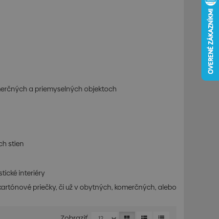
merčných a priemyselných objektoch
ch stien
ické interiéry
okartónové priečky, či už v obytných, komerčných, alebo
Zobraziť