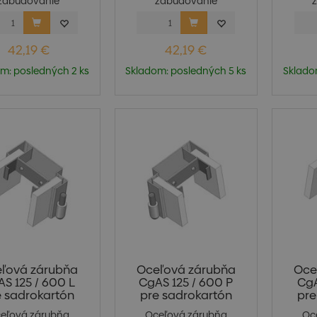
zabudovanie
zabudovanie
strutkovanie) do...
(pristrutkovanie) do...
(pris
42,19 €
42,19 €
m: posledných 2 ks
Skladom: posledných 5 ks
Sklado
ľová zárubňa
Oceľová zárubňa
Oce
S 125 / 600 L
CgAS 125 / 600 P
CgA
e sadrokartón
pre sadrokartón
pre
eľová zárubňa
Oceľová zárubňa
Oc