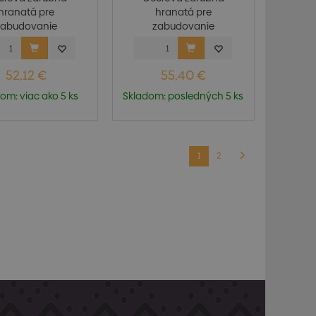
hranatá pre
hranatá pre
zabudovanie
zabudovanie
trutkovanie) do...
(pristrutkovanie) do...
52,12 €
55,40 €
om: viac ako 5 ks
Skladom: posledných 5 ks
1
2