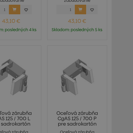
zabudovanie
zabudovanie
trutkovanie) do...
(pristrutkovanie) do...
43,10 €
43,10 €
m: posledných 4 ks
Skladom: posledných 5 ks
ľová zárubňa
Oceľová zárubňa
S 125 / 700 L
CgAS 125 / 700 P
 sadrokartón
pre sadrokartón
eľová zárubňa
Oceľová zárubňa