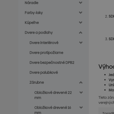
Náradie
Farby-laky
SDK
Kúpeľne
Dvere a podlahy
SD
Dvere interiérové
Dvere protipožiarne
Dvere bezpečnostné DPB2
Výhod
Dvere palubkové
Je
Vy
Zárubne
Uni
Mo
Obložkové drevené 22
Tieto zár
mm
verejných
Obložkové drevené 16
mm
Zoradi