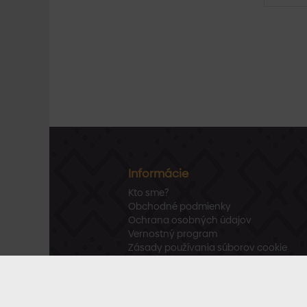
Informácie
Kto sme?
Obchodné podmienky
Ochrana osobných údajov
Vernostný program
Zásady používania súborov cookie
Vrátenie tovaru
Odstúpenie od zmluvy