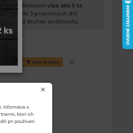
upnosť: Skladom
viac ako 5 ks
s doma do 3 pracovných dní
dom 5.881 druhov sortimentu.
61553
a: ks
Vložiť do košíka
×
. Informácie o
tnermi, ktorí ich
ili pri používaní