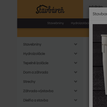
Infolinka:
Po.-Pia.:
8.0
Stavba
Stavebniny
Hydroizolácie
Tepeln
Stavebniny
Do
ARB
Hydroizolácie
Tepelné izolácie
Dom a záhrada
Strechy
Záhrada-výstavba
Dielňa a stavba