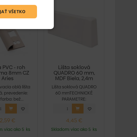
JAŤ VŠETKO
a PVC - roh
Lišta soklová
ma 8mm CZ
QUADRO 60 mm,
Aries
MDF Biela, 2,4m
acia oblá lišta
Lišta soklová QUADRO
. prevedenie:
60 mmTECHNICKÉ
farba: bež...
PARAMETRE:
Materiál: MDF...
2,59 €
4,45 €
: viac ako 5 ks
Skladom: viac ako 5 ks