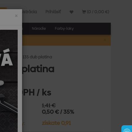
Registrácia
Prihlásiť
(0 / 0,00 €)
×
elňa a stavba
Náradie
Farby-laky
×
A
te MACK 60, 135 dub platina
 dub platina
 € s DPH / ks
ná cena:
1,41 €
e:
0,50 € / 35%
tné body:
získate 0,91