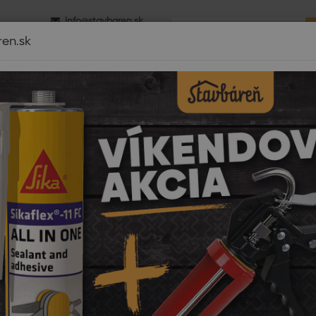
info@stavbaren.sk
0 - 16.00
+421 918 800 520
ren.sk
é izolácie
Dom a záhrada
Strechy
Záhrada-výstavba
Di
Pri nákupe tovaru
nad 2900€
DOPRAVA ZDARM
mov
Dvere a podlahy
Soklové lišty a doplnky
ARBITON Kút k liš
ITON Kút k lište MACK 60, 135
Cena:
0,91
Pôvod
Ušetrít
Vernos