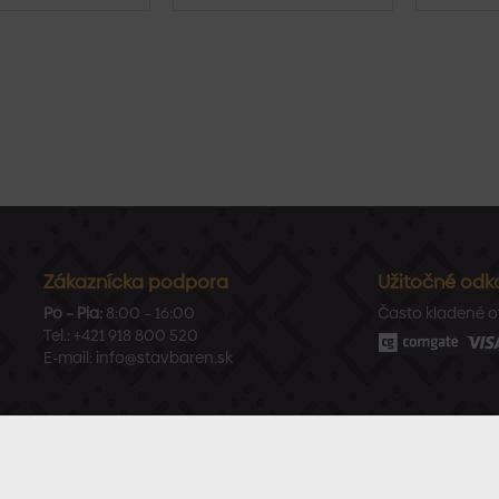
Zákaznícka podpora
Užitočné odk
Po – Pia:
8:00 – 16:00
Často kladené o
Tel.:
+421 918 800 520
E-mail:
info@stavbaren.sk