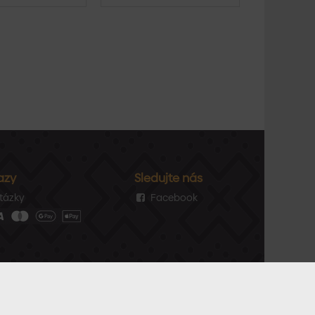
azy
Sledujte nás
tázky
Facebook