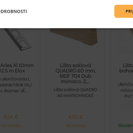
ODROBNOSTI
PRI
 Aries Al 10mm
Lišta soklová
Lišt
/2.5 m Elox
QUADRO 60 mm,
baha
MDF 704 Dub
a ukončovacia L
monaco, 2,...
Ukončov
denie hliník (AL)
Lišta soklová QUADRO
rohová
x. Rozmer: dĺ...
60 mmTECHNICKÉ
PVC 
PARAMETRE:
Materiál: MDF...
8,14 €
4,92 €
Na otázku
Na otázku
Skladom