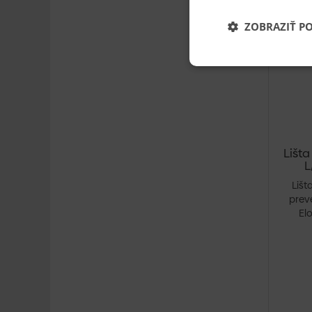
ZOBRAZIŤ P
Lišta
L
Lišt
preve
Elo