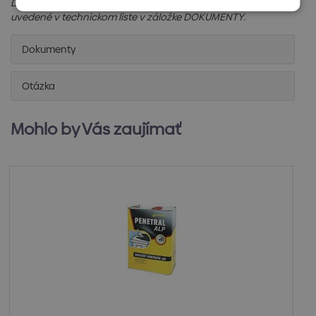
Detailné informácie k výrobku, postupy, hodnoty atď. sú
uvedené v technickom liste v záložke DOKUMENTY.
Dokumenty
Otázka
Mohlo by Vás zaujímať