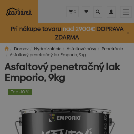
Toggle
Toggle
Tog
0
search
navigation
nav
Pri nákupe tovaru
nad 2900€
DOPRAVA
×
ZDARMA
Domov
Hydroizolácie
Asfaltové pásy
Penetrácie
Asfaltový penetračný lak Emporio, 9kg
Asfaltový penetračný lak
Emporio, 9kg
Top -10 %