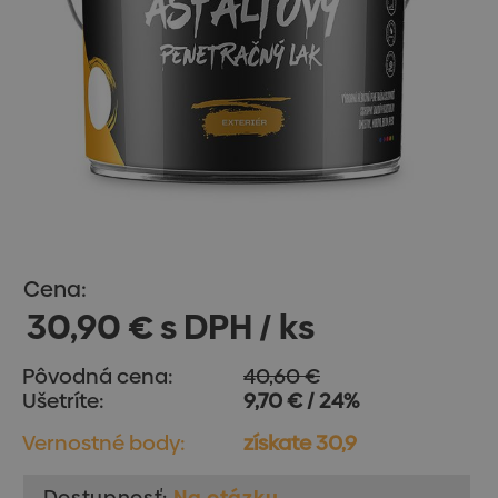
Cena:
30,90 € s DPH / ks
Pôvodná cena:
40,60 €
Ušetríte:
9,70 € / 24%
Vernostné body:
získate 30,9
Dostupnosť:
Na otázku