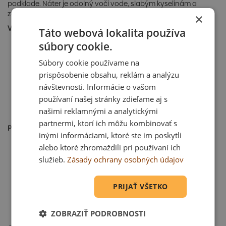
podklade. Náter je odolný voči vode, slabým kyselinám a
zásadám.
×
VLASTNOSTI:
Táto webová lokalita používa
Výborná hĺbková penetračná schopnosť;
súbory cookie.
Schopný vyplniť mikrotrhliny v podklade;
Súbory cookie používame na
Zapácha – použitie len v exteriéri;
Odolný voči slabým kyselinám a zásadám;
prispôsobenie obsahu, reklám a analýzu
Na suchý i vlhký podklad;
návštevnosti. Informácie o vašom
Veľmi ľahká aplikácia;
používaní našej stránky zdieľame aj s
Na betón, drevo, murivo, plech, bitúmeny, asfalty,
našimi reklamnými a analytickými
eternit;
partnermi, ktorí ich môžu kombinovať s
POUŽITIE:
inými informáciami, ktoré ste im poskytli
Ako roztok určený pre penetračné nátery betónových
alebo ktoré zhromaždili pri používaní ich
a oceľových podkladov, plechových a lepenkových
služieb.
Zásady ochrany osobných údajov
krytín, eternitov, základových pásov, základov,
podzemných častí stavby aj.;
Podklad pod tepelne zvariteľné pásy všetkých druhov;
PRIJAŤ VŠETKO
Pod hydroizolačné nátery z DenBitu DK-ATN a iné
náterové hmoty na organickej báze;
Ako samostatnú ľahkú izoláciu proti vlhkosti;
ZOBRAZIŤ PODROBNOSTI