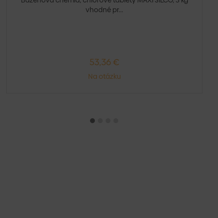
Bazénová chémia, chlórové tablety MAXI SILCO, 5 kg
vhodné pr...
53,36 €
Na otázku