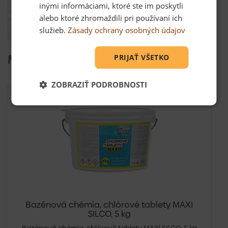
Dokumenty
inými informáciami, ktoré ste im poskytli
alebo ktoré zhromaždili pri používaní ich
Otázka
služieb.
Zásady ochrany osobných údajov
Mohlo by Vás zaujímať
PRIJAŤ VŠETKO
ZOBRAZIŤ PODROBNOSTI
Bazénová chémia, chlórové tablety MAXI
SILCO, 5 kg