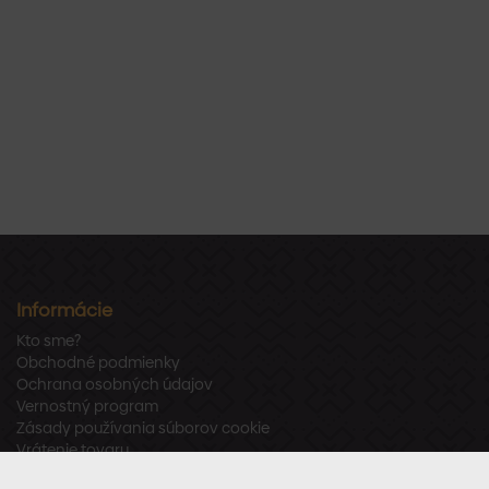
Informácie
Kto sme?
Obchodné podmienky
Ochrana osobných údajov
Vernostný program
Zásady používania súborov cookie
Vrátenie tovaru
Odstúpenie od zmluvy