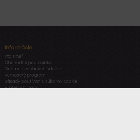
Informácie
Kto sme?
Obchodné podmienky
Ochrana osobných údajov
Vernostný program
Zásady používania súborov cookie
Vrátenie tovaru
Odstúpenie od zmluvy
Zákaznícka podpora
Po – Pia:
8:00 – 16:00
Tel.:
+421 918 800 520
E-mail:
info@stavbaren.sk
Užitočné odkazy