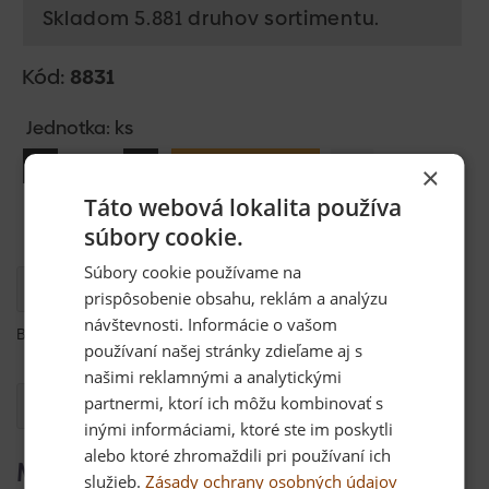
Skladom 5.881 druhov sortimentu.
Kód:
8831
Jednotka: ks
Vložiť do košíka
×
Táto webová lokalita používa
súbory cookie.
Súbory cookie používame na
Popis
prispôsobenie obsahu, reklám a analýzu
návštevnosti. Informácie o vašom
Bedňový držiak US 90, 90 × 70 mm
používaní našej stránky zdieľame aj s
našimi reklamnými a analytickými
partnermi, ktorí ich môžu kombinovať s
Otázka
inými informáciami, ktoré ste im poskytli
alebo ktoré zhromaždili pri používaní ich
Mohlo by Vás zaujímať
služieb.
Zásady ochrany osobných údajov