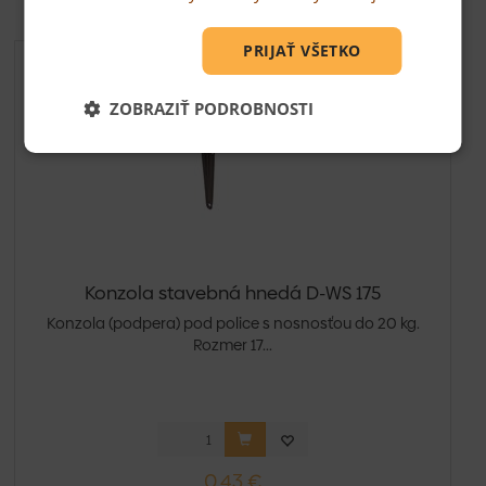
PRIJAŤ VŠETKO
ZOBRAZIŤ PODROBNOSTI
Konzola stavebná hnedá D-WS 175
Konzola (podpera) pod police s nosnosťou do 20 kg.
Rozmer 17...
0,43 €