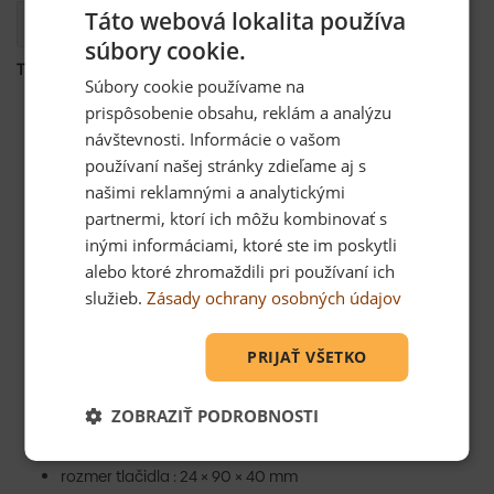
Táto webová lokalita používa
Popis
súbory cookie.
TECHNICKÉ PARAMETRE :
Súbory cookie používame na
napájanie hlavnej jednotky : 230 V AC
prispôsobenie obsahu, reklám a analýzu
napájanie tlačidla : bez napájania
návštevnosti. Informácie o vašom
dosah tlačidla : 150 m
používaní našej stránky zdieľame aj s
možnosť pridať ďalšie tlačidlo : max. 8
prídavné (náhradné) tlačidlo : P5750T
našimi reklamnými a analytickými
regulácia hlasitosti : 5 úrovní
partnermi, ktorí ich môžu kombinovať s
maximálna hlasitosť zvonenia : 110 dB
inými informáciami, ktoré ste im poskytli
počet melódií : 10
alebo ktoré zhromaždili pri používaní ich
počet prijímačov v balení : 1 ks
služieb.
Zásady ochrany osobných údajov
počet tlačidiel v balení : 2 ks
farba : červená
spôsob párovania : automatické párovanie – self-
PRIJAŤ VŠETKO
learning
vodeodolné tlačidlo : IP44
spôsob prenosu : bezdrôtový zvonček
ZOBRAZIŤ PODROBNOSTI
prenosová frekvencia : 433 MHz
rozmer zvončeka : 66 × 57 × 107 mm
rozmer tlačidla : 24 × 90 × 40 mm