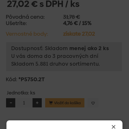
27,02 € s DPH / ks
Pôvodná cena:
31,78 €
Ušetríte:
4,76 € / 15%
Vernostné body:
získate 27,02
Dostupnosť: Skladom
menej ako 2 ks
U vás doma do 3 pracovných dní
Skladom 5.881 druhov sortimentu.
Kód:
*P5750.2T
Jednotka: ks
Vložiť do košíka
×