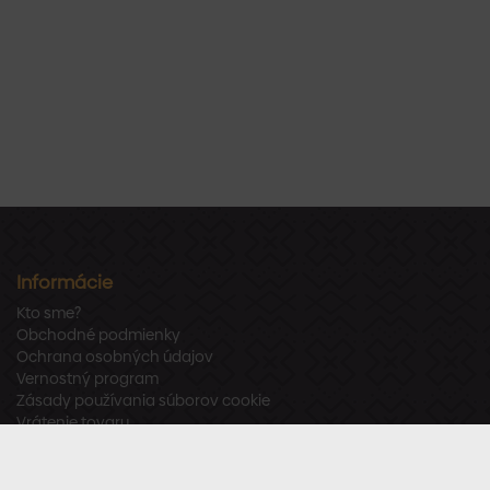
Informácie
Kto sme?
Obchodné podmienky
Ochrana osobných údajov
Vernostný program
Zásady používania súborov cookie
Vrátenie tovaru
Odstúpenie od zmluvy
Zákaznícka podpora