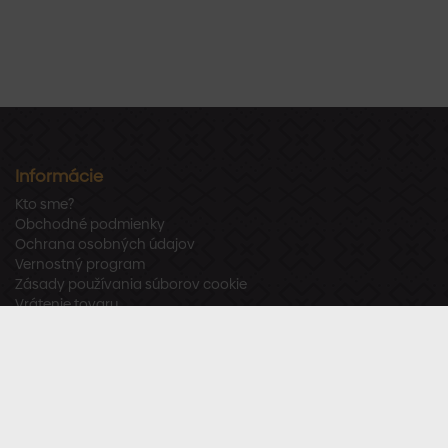
Informácie
Kto sme?
Obchodné podmienky
Ochrana osobných údajov
Vernostný program
Zásady používania súborov cookie
Vrátenie tovaru
Odstúpenie od zmluvy
Zákaznícka podpora
Po – Pia:
8:00 – 16:00
Tel.:
+421 918 800 520
E-mail:
info@stavbaren.sk