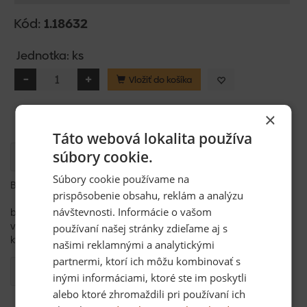
Kód:
1.18632
Jednotka: ks
Vložiť do košíka
×
Táto webová lokalita používa
súbory cookie.
Popis
Súbory cookie používame na
Bit PH 25mm S2.
prispôsobenie obsahu, reklám a analýzu
návštevnosti. Informácie o vašom
bit 1/4", 25mm
vyrobený presným kovaním /zvýšenie pevnosti až o 20%/ z
používaní našej stránky zdieľame aj s
kvalinej CrV ocele S2 tvrdenej až na 61-62 HRC
našimi reklamnými a analytickými
partnermi, ktorí ich môžu kombinovať s
Otázka
inými informáciami, ktoré ste im poskytli
alebo ktoré zhromaždili pri používaní ich