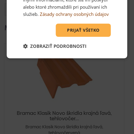
alebo ktoré zhromaždili pri používaní ich
Otázka
služieb.
Zásady ochrany osobných údajov
Mohlo by Vás zaujímať
PRIJAŤ VŠETKO
ZOBRAZIŤ PODROBNOSTI
Bramac Klasik Novo škridla krajná ľavá,
tehlovočer...
Bramac Klasik Novo škridla krajná ľavá,
tehlovočervená