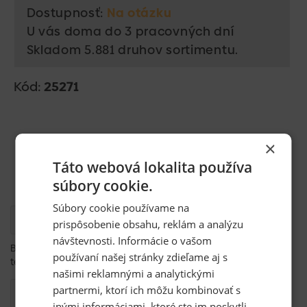
Dostupnosť:
Na otázku
U vás doma do 3 pracovných dní
Skladom 5.881 druhov sortimentu.
Kód:
25271
×
Táto webová lokalita používa
súbory cookie.
Súbory cookie používame na
Popis
prispôsobenie obsahu, reklám a analýzu
návštevnosti. Informácie o vašom
Bramac Klasik Novo hrebenáč koncový hladký,
používaní našej stránky zdieľame aj s
tehlovočervená
našimi reklamnými a analytickými
partnermi, ktorí ich môžu kombinovať s
Kompatibilita
inými informáciami, ktoré ste im poskytli