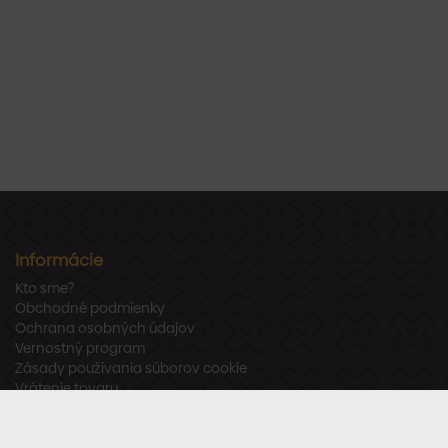
Informácie
Kto sme?
Obchodné podmienky
Ochrana osobných údajov
Vernostný program
Zásady používania súborov cookie
Vrátenie tovaru
Odstúpenie od zmluvy
Zákaznícka podpora