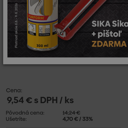
Cena:
9,54 € s DPH / ks
Pôvodná cena:
14,24 €
Ušetríte:
4,70 € / 33%