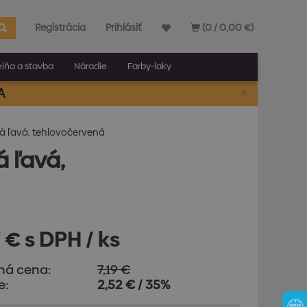
Registrácia
Prihlásiť
(0 / 0,00 €)
elňa a stavba
Náradie
Farby-laky
×
A
ná ľavá, tehlovočervená
á ľavá,
 € s DPH / ks
ná cena:
7,19 €
e:
2,52 € / 35%