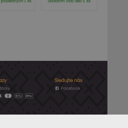
 posledných 1 ks
Skladom: viac ako 5 ks
azy
Sledujte nás
tázky
Facebook