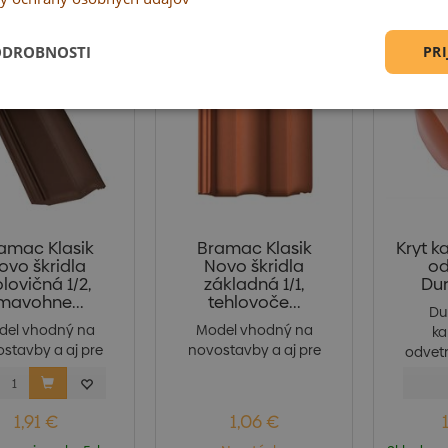
ODROBNOSTI
PRI
amac Klasik
Bramac Klasik
Kryt k
ovo škridla
Novo škridla
od
lovičná 1/2,
základná 1/1,
Du
mavohne...
tehlovoče...
Du
del vhodný na
Model vhodný na
ka
stavby a aj pre
novostavby a aj pre
odvetr
štrukcie starých
rekonštrukcie starých
kto
st...
st...
1,91 €
1,06 €