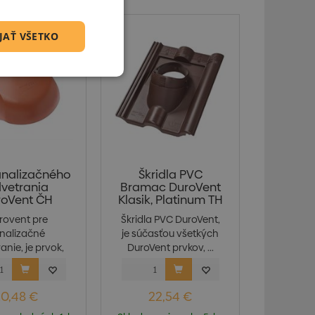
JAŤ VŠETKO
analizačného
Škridla PVC
vetrania
Bramac DuroVent
roVent ČH
Klasik, Platinum TH
rovent pre
Škridla PVC DuroVent,
nalizačné
je súčasťou všetkých
anie, je prvok,
DuroVent prvkov, ...
rý slúži k...
10,48 €
22,54 €