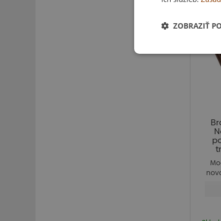
ZOBRAZIŤ P
Br
N
po
t
Mo
novo
rekon