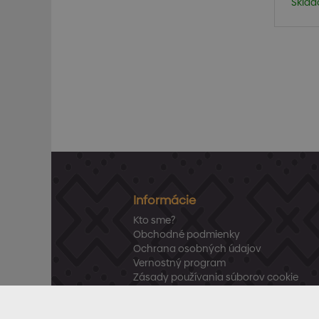
Sklad
Informácie
Kto sme?
Obchodné podmienky
Ochrana osobných údajov
Vernostný program
Zásady používania súborov cookie
Vrátenie tovaru
Odstúpenie od zmluvy