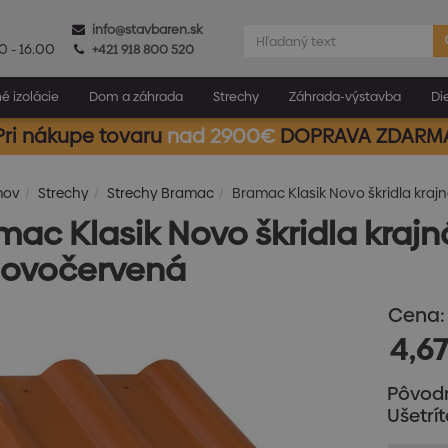
info@stavbaren.sk
0 - 16.00
+421 918 800 520
é izolácie
Dom a záhrada
Strechy
Záhrada-výstavba
Di
Pri nákupe tovaru
nad 2900€
DOPRAVA ZDARM
mov
Strechy
Strechy Bramac
Bramac Klasik Novo škridla kraj
mac Klasik Novo škridla krajn
lovočervená
Cena:
4,67
Pôvod
Ušetrít