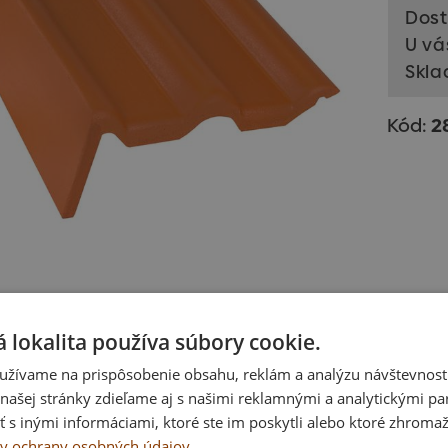
Dost
U vá
Skla
Kód:
2
Kompatibilita
Otázka
 lokalita používa súbory cookie.
lasik Novo škridla krajná ľavá, tehlovočervená
užívame na prispôsobenie obsahu, reklám a analýzu návštevnosti
ašej stránky zdieľame aj s našimi reklamnými a analytickými par
 by Vás zaujímať
 inými informáciami, ktoré ste im poskytli alebo ktoré zhromažd
y ochrany osobných údajov