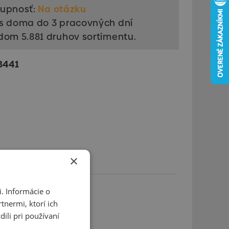
upnosť:
Na otázku
s doma do 3 pracovných dní
dom 5.881 druhov sortimentu.
8441
×
. Informácie o
tnermi, ktorí ich
ili pri používaní