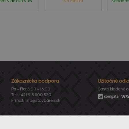
om: viac ako 5 ks
Na otázku
Skladom:
Zákaznícka podpora
Užitočné odk
Po – Pia:
8:00 – 16:00
Často kladené o
Tel.:
+421 918 800 520
E-mail:
info@stavbaren.sk