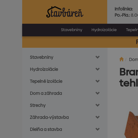
Infolinka:
Po.-Pia.:
8.0
Stavebniny
Hydroizolácie
Tepeln
Stavebniny
Do
Bra
Hydroizolácie
teh
Tepelné izolácie
Dom a záhrada
Strechy
Záhrada-výstavba
Dielňa a stavba