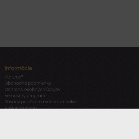
Informácie
Kto sme?
Obchodné podmienky
Ochrana osobných údajov
Vernostný program
Zásady používania súborov cookie
Vrátenie tovaru
Odstúpenie od zmluvy
Zákaznícka podpora
Po – Pia:
8:00 – 16:00