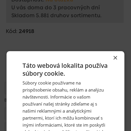
U vás doma do 3 pracovných dní
Skladom 5.881 druhov sortimentu.
Kód:
24918
×
Táto webová lokalita používa
súbory cookie.
Súbory cookie používame na
Popis
prispôsobenie obsahu, reklám a analýzu
návštevnosti. Informácie o vašom
Bramac Klasik Novo škridla odvetrávacia, tehlovočervená
používaní našej stránky zdieľame aj s
našimi reklamnými a analytickými
Kompatibilita
partnermi, ktorí ich môžu kombinovať s
inými informáciami, ktoré ste im poskytli
Otázka