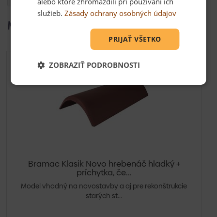
alebo ktoré zhromaždili pri používaní ich
služieb.
Zásady ochrany osobných údajov
Mohlo by Vás zaujímať
PRIJAŤ VŠETKO
ZOBRAZIŤ PODROBNOSTI
Bramac Klasik Novo hrebenáč hladký +
príchytka, če...
Model vhodný na novostavby a aj pre rekonštrukcie
starých st...