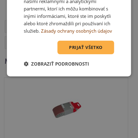
našimi reklamnými a analytickými
Veľkosť (mm):
225
partnermi, ktorí ich môžu kombinovať s
Zrnitosť:
80
inými informáciami, ktoré ste im poskytli
alebo ktoré zhromaždili pri používaní ich
Kompatibilita
služieb.
Zásady ochrany osobných údajov
Otázka
PRIJAŤ VŠETKO
Mohlo by Vás zaujímať
ZOBRAZIŤ PODROBNOSTI