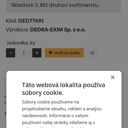
Skladom 5.881 druhov sortimentu.
Kód:
DED77491
Výrobca:
DEDRA-EXIM Sp. z o.o.
Jednotka: ks
Vložiť do košíka
×
Táto webová lokalita používa
Popis
súbory cookie.
Abrazívny kotúč na sadrové brúsky, zrnitosť 80. Určený na
Súbory cookie používame na
brúsenie sadry a sadrových povrchov.
prispôsobenie obsahu, reklám a analýzu
TECHNICKÉ PARAMETRE:
návštevnosti. Informácie o vašom
Hmotnosť:
0,1 kg
používaní našej stránky zdieľame aj s
Počet kusov (ks):
5