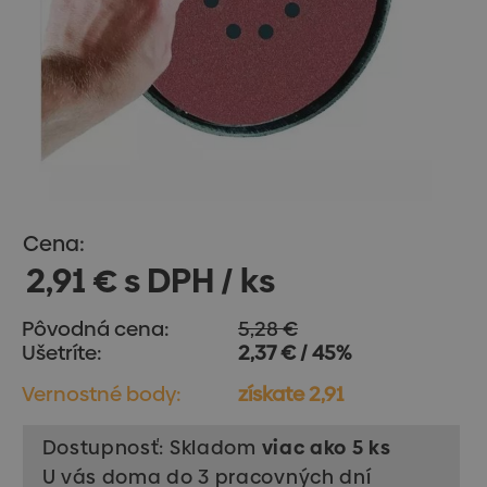
Cena:
2,91 € s DPH / ks
Pôvodná cena:
5,28 €
Ušetríte:
2,37 € / 45%
Vernostné body:
získate 2,91
Dostupnosť: Skladom
viac ako 5 ks
U vás doma do 3 pracovných dní