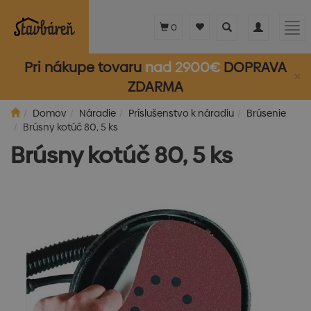
Toggle
Toggle
Tog
0
search
navigation
nav
Pri nákupe tovaru
nad 2900€
DOPRAVA
×
ZDARMA
Domov
Náradie
Príslušenstvo k náradiu
Brúsenie
Brúsny kotúč 80, 5 ks
Brúsny kotúč 80, 5 ks