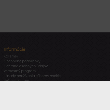
Informácie
Kto sme?
Obchodné podmienky
Ochrana osobných údajov
Vernostný program
Zásady používania súborov cookie
Vrátenie tovaru
Odstúpenie od zmluvy
Zákaznícka podpora
Po – Pia:
8:00 – 16:00
Tel.:
+421 918 800 520