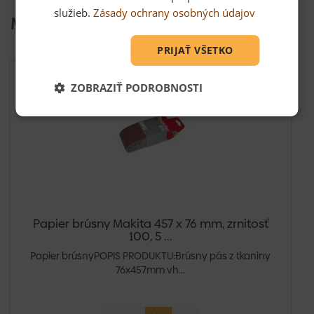
služieb.
Zásady ochrany osobných údajov
Mohlo by Vás zaujímať
PRIJAŤ VŠETKO
ZOBRAZIŤ PODROBNOSTI
Papier brúsny Makita 457 x 76 mm, zrnitosť
100, 5 ...
Papier brúsnyPOPIS PRODUKTU:Brúsny pás z tkaniny
76x457mm vh...