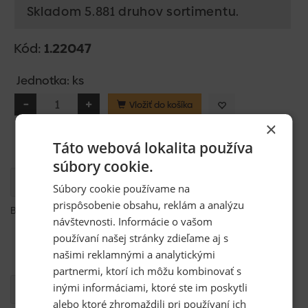
Skladom 5.881 druhov sortimentu.
Kód:
1.22047
Jednotka: ks
Vložiť do košíka
×
Táto webová lokalita používa
súbory cookie.
Popis
Súbory cookie používame na
prispôsobenie obsahu, reklám a analýzu
Brusný papier so suchým zipsom 80/125/3ks
návštevnosti. Informácie o vašom
zrno korund, polootvorený posyp
používaní našej stránky zdieľame aj s
pojivo položivica
našimi reklamnými a analytickými
podkladový materiál papier E
partnermi, ktorí ich môžu kombinovať s
inými informáciami, ktoré ste im poskytli
Otázka
alebo ktoré zhromaždili pri používaní ich