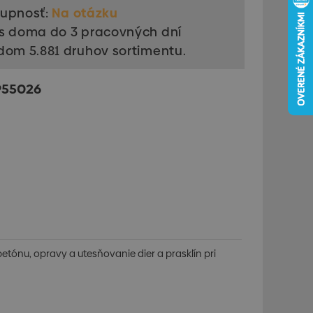
upnosť:
Na otázku
s doma do 3 pracovných dní
dom 5.881 druhov sortimentu.
955026
ónu, opravy a utesňovanie dier a prasklín pri