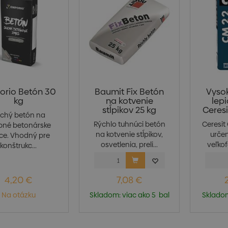
rio Betón 30
Baumit Fix Betón
Vysok
kg
na kotvenie
lep
stĺpikov 25 kg
Ceresit
chý betón na
Rýchlo tuhnúci betón
Ceresit 
bné betonárske
na kotvenie stĺpikov,
určen
ce. Vhodný pre
osvetlenia, preli...
veľkof
konštrukc...
4,20 €
7,08 €
Na otázku
Skladom: viac ako 5 bal
Skladom