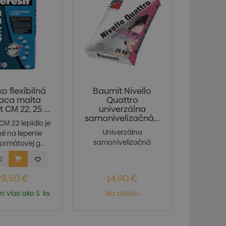
o flexibilná
Baumit Nivello
iaca malta
Quattro
 CM 22, 25 ...
univerzálna
samonivelizačná...
CM 22 lepidlo je
Univerzálna
é na lepenie
samonivelizačná
ormátovej g...
stierka triedy CA-C20-
F6 podľa n...
28,50 €
14,90 €
: viac ako 5 ks
Na otázku