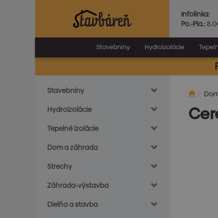
Infolinka:
Po.-Pia.:
8.0
Stavebniny
Hydroizolácie
Tepeln
Stavebniny
Do
Cer
Hydroizolácie
Tepelné izolácie
Dom a záhrada
Strechy
Záhrada-výstavba
Dielňa a stavba