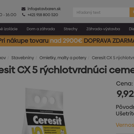
info@stavbaren.sk
0 - 16.00
+421 918 800 520
é izolácie
Dom a záhrada
Strechy
Záhrada-výstavba
Di
Pri nákupe tovaru
nad 2900€
DOPRAVA ZDARM
mov
Stavebniny
Omietky, malty a potery
Ceresit CX 5 rýchlot
esit CX 5 rýchlotvrdnúci cem
Cena:
9,92
Pôvod
Ušetrít
Vernos