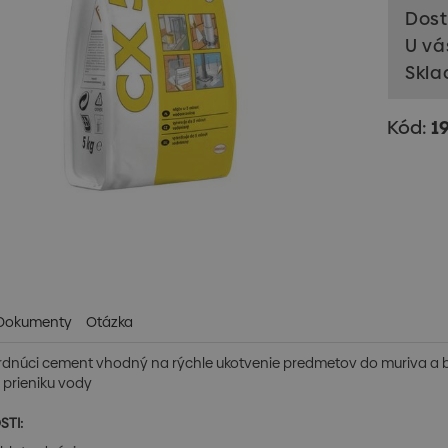
Dost
U vá
Skla
Kód:
1
Dokumenty
Otázka
rdnúci cement vhodný na rýchle ukotvenie predmetov do muriva a bet
 prieniku vody
STI: