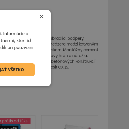
×
. Informácie o
 a plastu ako sú: mreže, zábradlia, podpery,
tnermi, ktorí ich
alebo cementových omietok. Medzera medzi kotveným
ili pri používaní
ešajte CX 5 s kremičitým pieskom. Montážny cement
ravy, vyplňovanie dutín a opravy hrán a nárožia.
e pre čiastkové utesnenie betónových konštrukcií
oužite montážnu maltu Ceresit CX 15.
JAŤ VŠETKO
grátis od 15ks