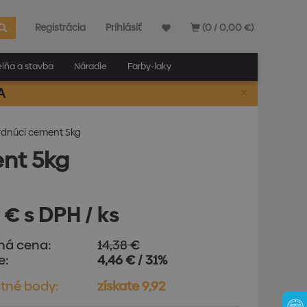
Registrácia
Prihlásiť
(0 / 0,00 €)
elňa a stavba
Náradie
Farby-laky
×
A
vrdnúci cement 5kg
ent 5kg
 € s DPH / ks
ná cena:
14,38 €
e:
4,46 € / 31%
tné body:
získate 9,92