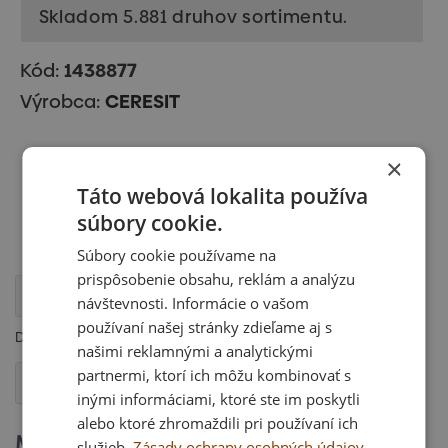
Skladom 5.881 druhov sortimentu.
Kód:
1438877
Výrobca:
CERESIT
×
Táto webová lokalita používa
súbory cookie.
Súbory cookie používame na
prispôsobenie obsahu, reklám a analýzu
Popis
návštevnosti. Informácie o vašom
používaní našej stránky zdieľame aj s
Disperzné lepidlo na drevo Pattex Super 750 g
našimi reklamnými a analytickými
partnermi, ktorí ich môžu kombinovať s
Otázka
inými informáciami, ktoré ste im poskytli
alebo ktoré zhromaždili pri používaní ich
Mohlo by Vás zaujímať
služieb.
Zásady ochrany osobných údajov