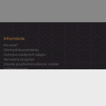
Informácie
Kto sme?
Obchodné podmienky
Ochrana osobných údajov
Vernostný program
Zásady používania súborov cookie
Vrátenie tovaru
Odstúpenie od zmluvy
Zákaznícka podpora
Po – Pia:
8:00 – 16:00
Tel.:
+421 918 800 520
E-mail:
info@stavbaren.sk