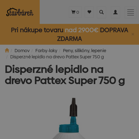
Toggle
Toggle
Tog
0
search
navigation
nav
Pri nákupe tovaru
nad 2900€
DOPRAVA
×
ZDARMA
Domov
Farby-laky
Peny, silikóny, lepenie
Disperzné lepidlo na drevo Pattex Super 750 g
Disperzné lepidlo na
drevo Pattex Super 750 g