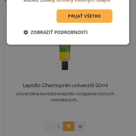
PRIJAŤ VŠETKO
ZOBRAZIŤ PODROBNOSTI
Lepidlo Chemoprén univerzál 50ml
Univerzálne kontaktné lepidlo na lepenie rôznych
nasiakavých...