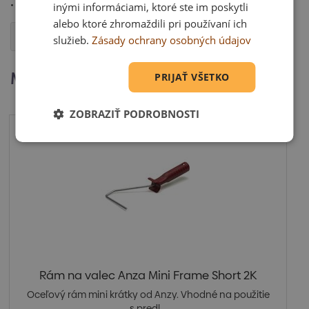
• šírka 25cm
inými informáciami, ktoré ste im poskytli
alebo ktoré zhromaždili pri používaní ich
Otázka
služieb.
Zásady ochrany osobných údajov
Mohlo by Vás zaujímať
PRIJAŤ VŠETKO
ZOBRAZIŤ PODROBNOSTI
Rám na valec Anza Mini Frame Short 2K
Oceľový rám mini krátky od Anzy. Vhodné na použitie
s predl...