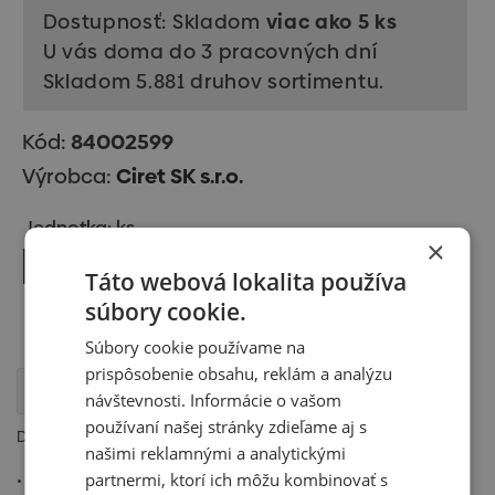
Dostupnosť: Skladom
viac ako 5 ks
U vás doma do 3 pracovných dní
Skladom 5.881 druhov sortimentu.
Kód:
84002599
Výrobca:
Ciret SK s.r.o.
Jednotka: ks
×
Vložiť do košíka
Táto webová lokalita používa
súbory cookie.
Súbory cookie používame na
prispôsobenie obsahu, reklám a analýzu
Popis
návštevnosti. Informácie o vašom
používaní našej stránky zdieľame aj s
Držiak valčeka nastrkavcí.
našimi reklamnými a analytickými
partnermi, ktorí ich môžu kombinovať s
• priemer 8 mm