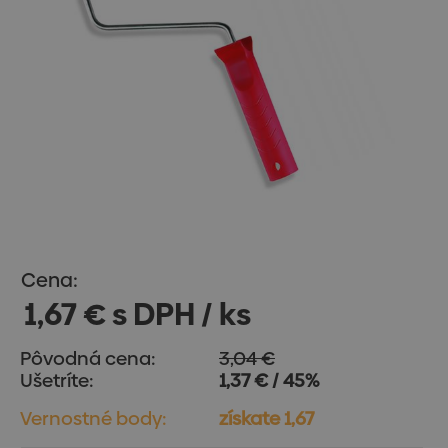
Cena:
1,67 € s DPH / ks
Pôvodná cena:
3,04 €
Ušetríte:
1,37 € / 45%
Vernostné body:
získate 1,67