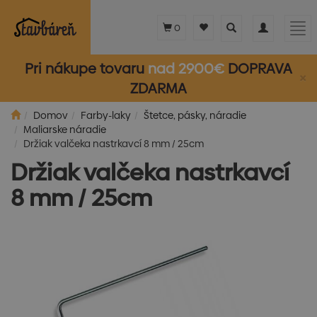
Toggle
Toggle
Tog
0
search
navigation
nav
Pri nákupe tovaru
nad 2900€
DOPRAVA
×
ZDARMA
Domov
Farby-laky
Štetce, pásky, náradie
Maliarske náradie
Držiak valčeka nastrkavcí 8 mm / 25cm
Držiak valčeka nastrkavcí
8 mm / 25cm