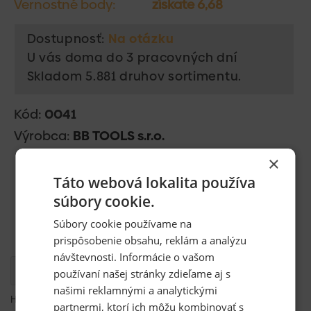
Vernostné body:
získate 6,68
Dostupnosť:
Na otázku
U vás doma do 3 pracovných dní
Skladom 5.881 druhov sortimentu.
Kód:
0041
Výrobca:
BB TOOLS s.r.o.
×
Táto webová lokalita používa
súbory cookie.
Súbory cookie používame na
prispôsobenie obsahu, reklám a analýzu
návštevnosti. Informácie o vašom
Popis
používaní našej stránky zdieľame aj s
našimi reklamnými a analytickými
Hladítko plastové s brúsnym papierom
partnermi, ktorí ich môžu kombinovať s