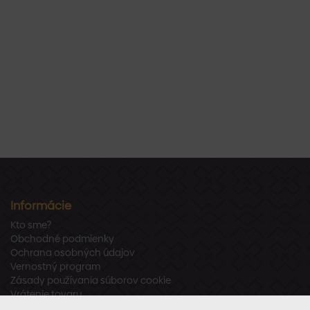
Informácie
Kto sme?
Obchodné podmienky
Ochrana osobných údajov
Vernostný program
Zásady používania súborov cookie
Vrátenie tovaru
Odstúpenie od zmluvy