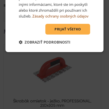
inými informáciami, ktoré ste im poskytli
Rozmer:
250x140mm
alebo ktoré zhromaždili pri používaní ich
služieb.
Zásady ochrany osobných údajov
Otázka
PRIJAŤ VŠETKO
Mohlo by Vás zaujímať
ZOBRAZIŤ PODROBNOSTI
Škrabák omietok - ježko, PROFESSIONAL,
210x105 mm