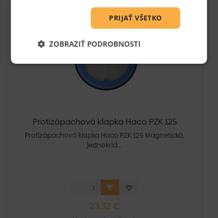
PRIJAŤ VŠETKO
ZOBRAZIŤ PODROBNOSTI
Protizápachová klapka Haco PZK 125
Protizápachová klapka Haco PZK 125 Magnetická,
jednokríd...
23,32 €