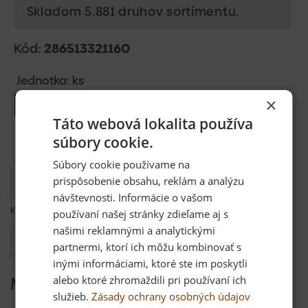
Skladom 5.881 druhov sortimentu.
Kód:
286513321160
Jednotka: ks
×
Vložiť do košíka
Táto webová lokalita používa
súbory cookie.
Súbory cookie používame na
prispôsobenie obsahu, reklám a analýzu
Popis
návštevnosti. Informácie o vašom
KG PVC presuvka 160
používaní našej stránky zdieľame aj s
našimi reklamnými a analytickými
Otázka
partnermi, ktorí ich môžu kombinovať s
inými informáciami, ktoré ste im poskytli
Mohlo by Vás zaujímať
alebo ktoré zhromaždili pri používaní ich
služieb.
Zásady ochrany osobných údajov