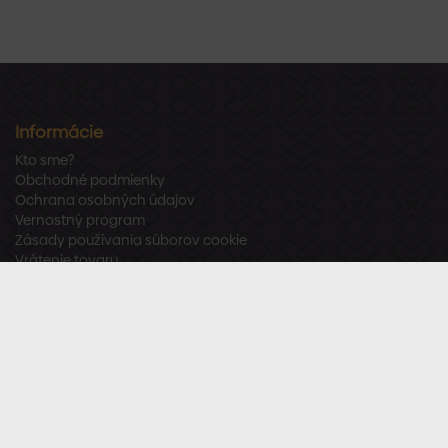
Informácie
Kto sme?
Obchodné podmienky
Ochrana osobných údajov
Vernostný program
Zásady používania súborov cookie
Vrátenie tovaru
Odstúpenie od zmluvy
Zákaznícka podpora
Po – Pia:
8:00 – 16:00
Tel.:
+421 918 800 520
E-mail:
info@stavbaren.sk
Užitočné odkazy