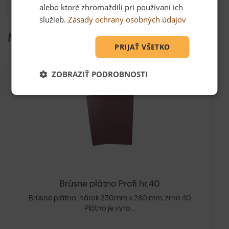
Otázka
alebo ktoré zhromaždili pri používaní ich
služieb.
Zásady ochrany osobných údajov
Mohlo by Vás zaujímať
PRIJAŤ VŠETKO
ZOBRAZIŤ PODROBNOSTI
Brúsne plátno Profi hr.40
Brúsne plátno, hárok 230mm x 280 mm, zrno 40
Plátno je vyro...