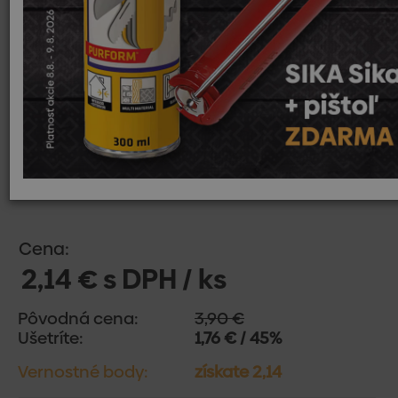
Cena:
2,14 € s DPH / ks
Pôvodná cena:
3,90 €
Ušetríte:
1,76 € / 45%
Vernostné body:
získate 2,14