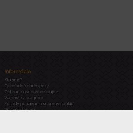
Informácie
Kto sme?
Obchodné podmienky
Ochrana osobných údajov
Vernostný program
Zásady používania súborov cookie
Vrátenie tovaru
Odstúpenie od zmluvy
Zákaznícka podpora