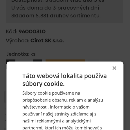
U vás doma do 3 pracovných dní
Skladom 5.881 druhov sortimentu.
Kód:
96000310
Výrobca:
Ciret SK s.r.o.
Jednotka: ks
Vložiť do košíka
×
Táto webová lokalita používa
súbory cookie.
Súbory cookie používame na
Popis
prispôsobenie obsahu, reklám a analýzu
návštevnosti. Informácie o vašom
• krycia krepová páska
používaní našej stránky zdieľame aj s
• ochrana plochy pred zasiahnutím nátermi či nečistotami
• nutná pomôcka pre maliarov a lakovačov
našimi reklamnými a analytickými
partnermi, ktorí ich môžu kombinovať s