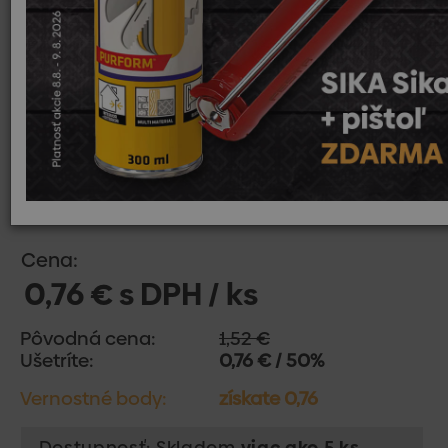
Cena:
0,76 € s DPH / ks
Pôvodná cena:
1,52 €
Ušetríte:
0,76 € / 50%
Vernostné body:
získate 0,76
Dostupnosť: Skladom
viac ako 5 ks