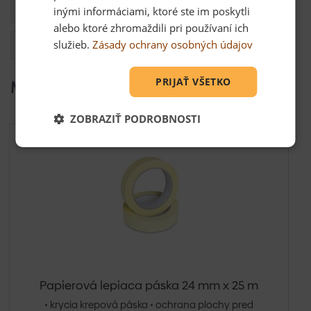
Kompatibilita
inými informáciami, ktoré ste im poskytli
alebo ktoré zhromaždili pri používaní ich
služieb.
Zásady ochrany osobných údajov
Otázka
PRIJAŤ VŠETKO
Mohlo by Vás zaujímať
ZOBRAZIŤ PODROBNOSTI
Papierová lepiaca páska 24 mm x 25 m
• krycia krepová páska • ochrana plochy pred