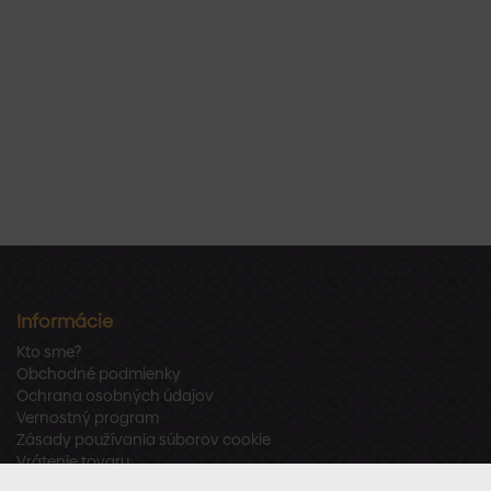
Informácie
Kto sme?
Obchodné podmienky
Ochrana osobných údajov
Vernostný program
Zásady používania súborov cookie
Vrátenie tovaru
Odstúpenie od zmluvy