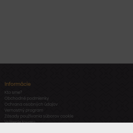
Informácie
Kto sme?
Obchodné podmienky
Ochrana osobných údajov
Vernostný program
Zásady používania súborov cookie
Vrátenie tovaru
Odstúpenie od zmluvy