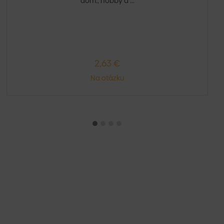
dom., hobby a ...
2,63 €
Na otázku