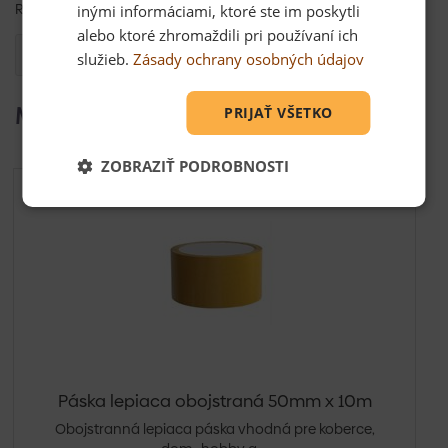
Rozmer: 50mm x 10m
inými informáciami, ktoré ste im poskytli
alebo ktoré zhromaždili pri používaní ich
Otázka
služieb.
Zásady ochrany osobných údajov
Mohlo by Vás zaujímať
PRIJAŤ VŠETKO
ZOBRAZIŤ PODROBNOSTI
Páska lepiaca obojstraná 50mm x 10m
Obojstranná lepiaca páska vhodná pre koberce,