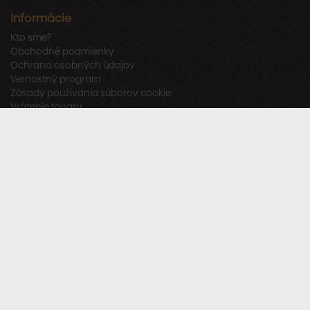
Informácie
Kto sme?
Obchodné podmienky
Ochrana osobných údajov
Vernostný program
Zásady používania súborov cookie
Vrátenie tovaru
Odstúpenie od zmluvy
Zákaznícka podpora
Po – Pia:
8:00 – 16:00
Tel.:
+421 918 800 520
E-mail:
info@stavbaren.sk
Užitočné odkazy
Často kladené otázky
Sledujte nás
Facebook