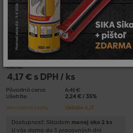
Cena:
4,17 € s DPH / ks
Pôvodná cena:
6,41 €
Ušetríte:
2,24 € / 35%
Vernostné body:
získate 4,17
Dostupnosť: Skladom
menej ako 2 ks
U vás doma do 3 pracovných dní