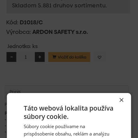
Skladom 5.881 druhov sortimentu.
Kód:
D1018/C
Výrobca:
ARDON SAFETY s.r.o.
Jednotka: ks
Vložiť do košíka
Popis
×
Prilba R-5 červená
Táto webová lokalita používa
Popis produktu:
súbory cookie.
• klasická polyetylénová ochranná prilba v šiestich farbách
• odolnosť proti teplu od – 10 °C do + 50 °C
Súbory cookie používame na
• elektrická izolácia do 440 V
prispôsobenie obsahu, reklám a analýzu
• jednoducho nastaviteľná veľkosť obvodu