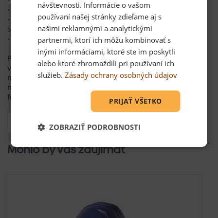
návštevnosti. Informácie o vašom
• životnosť 4 – 5 rokov
používaní našej stránky zdieľame aj s
• súčasťou prilby je čelový potný pásik R-5-2 a plastový kríž R-
našimi reklamnými a analytickými
5-3
• možnosť objednať náhradné príslušenstvo
partnermi, ktorí ich môžu kombinovať s
inými informáciami, ktoré ste im poskytli
Parametre:
alebo ktoré zhromaždili pri používaní ich
využitie prilby:
stavbárska
služieb.
Zásady ochrany osobných údajov
materiál:
polyetylén
norma:
EN 397
farba:
červená
PRIJAŤ VŠETKO
Otázka
ZOBRAZIŤ PODROBNOSTI
Mohlo by Vás zaujímať