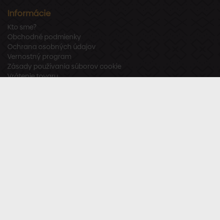
Informácie
Kto sme?
Obchodné podmienky
Ochrana osobných údajov
Vernostný program
Zásady používania súborov cookie
Vrátenie tovaru
Odstúpenie od zmluvy
Zákaznícka podpora
Po – Pia:
8:00 – 16:00
Tel.:
+421 918 800 520
E-mail:
info@stavbaren.sk
Užitočné odkazy
Často kladené otázky
Sledujte nás
Facebook