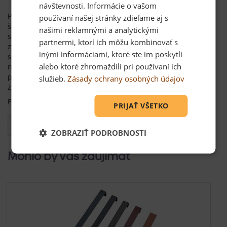
návštevnosti. Informácie o vašom
Protisnehové háky sa používajú spoločne s protisnehovými
používaní našej stránky zdieľame aj s
škridlami, ktoré sú opatrené výrezom na spodnej strane. Ten
našimi reklamnými a analytickými
slúži na prekrytie protisnehového háku a vďaka nemu sa
partnermi, ktorí ich môžu kombinovať s
zvyšuje bezpečnosť konštrukcie strechy pri polietavom
inými informáciami, ktoré ste im poskytli
snehu a vetrom hnanom daždi. Výrez pre hák je opatrený
alebo ktoré zhromaždili pri používaní ich
nástrekom vo farbe tašky. Jeho presnosť navyše zaisťuje
pravidelné rozmiestnenie protisnehových hákov, čím sa
služieb.
Zásady ochrany osobných údajov
zvyšuje estetický dojem z celej strechy.
Farba: tmavohnedá
PRIJAŤ VŠETKO
Otázka
ZOBRAZIŤ PODROBNOSTI
Mohlo by Vás zaujímať