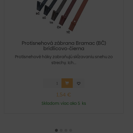
Protisnehová zábrana Bramac (BČ)
bridlicovo-čierna
Protisnehové háky zabraňujú skĺzavaniu snehu zo
strechy. Ich...
1,54 €
Skladom: viac ako 5 ks