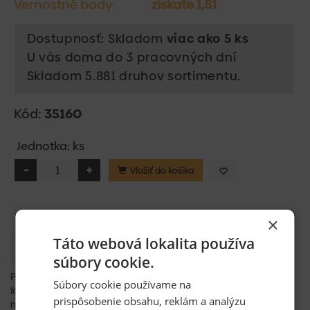
Vernostné body:
získate 1,81
Dostupnosť: Skladom
viac ako 5 ks
U vás doma do 3 pracovných dní
Skladom 5.881 druhov sortimentu.
Kód:
35160
Jednotka: ks
Vložiť do košíka
×
Táto webová lokalita používa
Popis
súbory cookie.
Protisnehové háky zabraňujú skĺzavaniu snehu zo strechy.
Súbory cookie používame na
Ich odporúčané množstvo závisí od sklonu strechy a od
prispôsobenie obsahu, reklám a analýzu
množstva snehových zrážok oblasti.