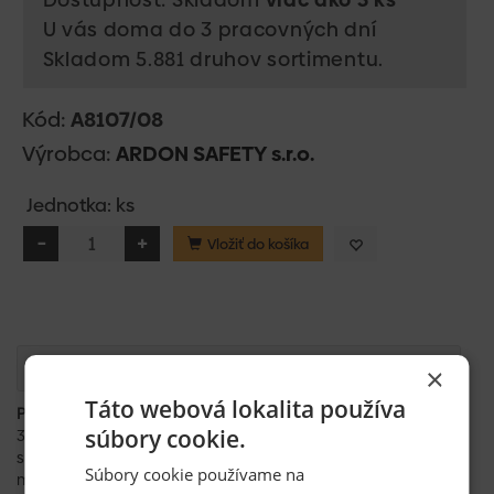
U vás doma do 3 pracovných dní
Skladom 5.881 druhov sortimentu.
Kód:
A8107/08
Výrobca:
ARDON SAFETY s.r.o.
Jednotka: ks
Vložiť do košíka
Popis
×
Táto webová lokalita používa
Popis produktu:
súbory cookie.
3/4 máčané
s predajnou etiketou (SPE)
Súbory cookie používame na
materiál: nylon