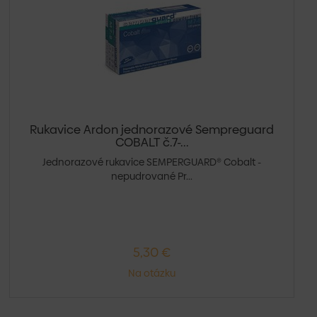
Rukavice Ardon jednorazové Sempreguard
COBALT č.7-...
Jednorazové rukavice SEMPERGUARD® Cobalt -
nepudrované Pr...
5,30 €
Na otázku