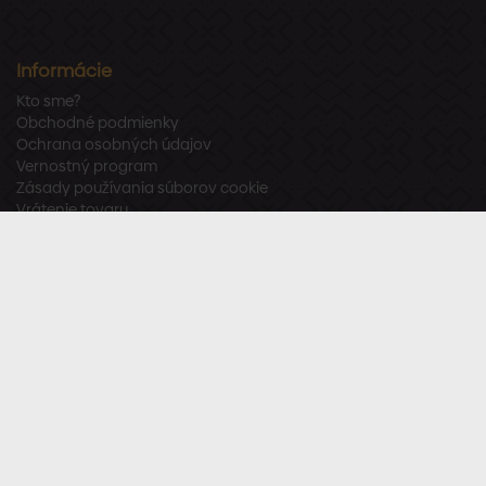
Informácie
Kto sme?
Obchodné podmienky
Ochrana osobných údajov
Vernostný program
Zásady používania súborov cookie
Vrátenie tovaru
Odstúpenie od zmluvy
Zákaznícka podpora
Po – Pia:
8:00 – 16:00
Tel.:
+421 918 800 520
E-mail:
info@stavbaren.sk
Užitočné odkazy
Často kladené otázky