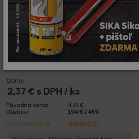
Cena:
2,37 € s DPH / ks
Pôvodná cena:
4,31 €
Ušetríte:
1,94 € / 45%
Vernostné body:
získate 2,37
Dostupnosť: Skladom
viac ako 5 ks