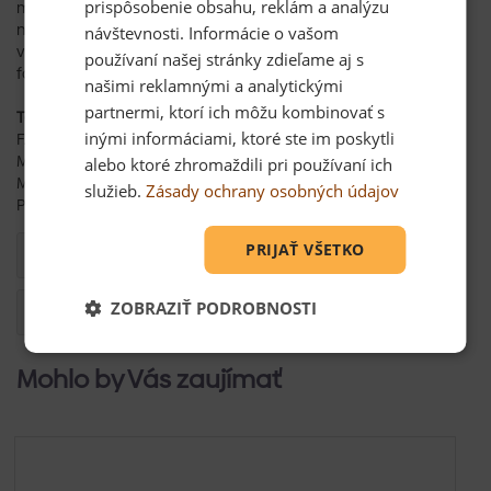
prispôsobenie obsahu, reklám a analýzu
máčanie: latex + latexová pena
norma: EN 388 2141X
návštevnosti. Informácie o vašom
veľkosť: 8–10
používaní našej stránky zdieľame aj s
farba: červená
našimi reklamnými a analytickými
partnermi, ktorí ich môžu kombinovať s
Technické parametre:
inými informáciami, ktoré ste im poskytli
FARBA Červená
MÁČANIE Latex
alebo ktoré zhromaždili pri používaní ich
MATERIÁL Nylon
služieb.
Zásady ochrany osobných údajov
PROSTREDIE Suché
PRIJAŤ VŠETKO
Dokumenty
ZOBRAZIŤ PODROBNOSTI
Otázka
Mohlo by Vás zaujímať