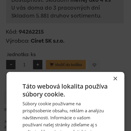
U vás doma do 3 pracovných dní
Skladom 5.881 druhov sortimentu.
Kód:
94262215
Výrobca:
Ciret SK s.r.o.
Jednotka: ks
Vložiť do košíka
×
Táto webová lokalita používa
súbory cookie.
Popis
Súbory cookie používame na
Rúno krycie savé 180g/m2 1x10 m
prispôsobenie obsahu, reklám a analýzu
návštevnosti. Informácie o vašom
Jednoduché riešenie, ktoré ochráni parketové, laminátové a
používaní našej stránky zdieľame aj s
iné podlahy pred poškodením či zašpinením.