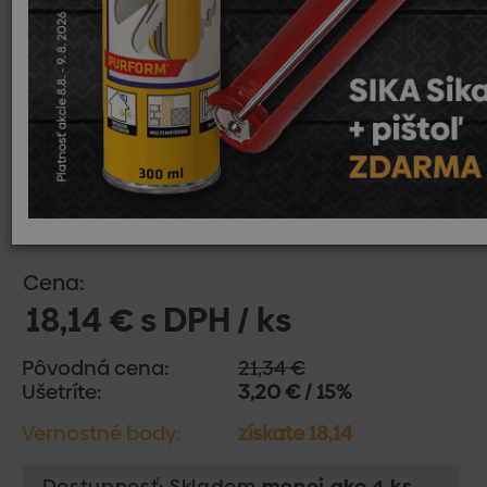
Cena:
18,14 € s DPH / ks
Pôvodná cena:
21,34 €
Ušetríte:
3,20 € / 15%
Vernostné body:
získate 18,14
Dostupnosť: Skladom
menej ako 4 ks