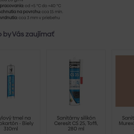
spracovania:
od +5 °C do +40 °C
chnutia na povrchu:
cca 15 min.
vrdnutia:
cca 3 mm v priebehu
 by Vás zaujímať
ylový tmel na
Sanitárny silikón
Sanit
okartón - Biely
Ceresit CS 25, Toffi,
Murexi
310ml
280 ml