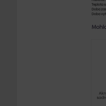
Teplota 
Doba zas
Doba vyt
Mohlo
Akr
sadr