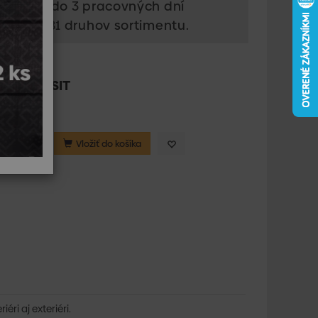
s doma do 3 pracovných dní
dom 5.881 druhov sortimentu.
574772
ca:
CERESIT
a: ks
Vložiť do košíka
ri aj exteriéri.