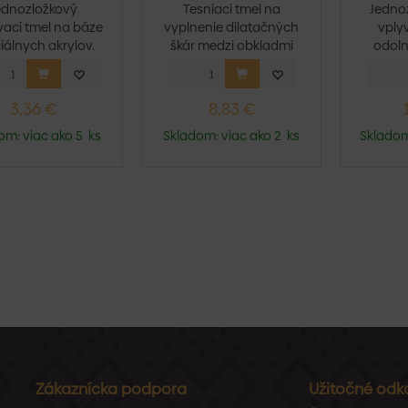
ednozložkový
Tesniaci tmel na
Jednoz
vací tmel na báze
vyplnenie dilatačných
vply
iálnych akrylov.
škár medzi obkladmi
odoln
Vy...
a...
3,36 €
8,83 €
om: viac ako 5 ks
Skladom: viac ako 2 ks
Skladom
Zákaznícka podpora
Užitočné odk