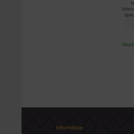
J
škáro
špec
Sklad
Informácie