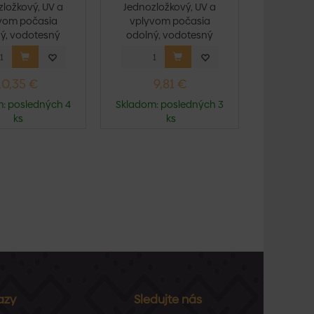
ložkový, UV a
Jednozložkový, UV a
vom počasia
vplyvom počasia
ý, vodotesný
odolný, vodotesný
tmel n...
tmel n...
10,35 €
9,81 €
: posledných 4
Skladom: posledných 3
ks
ks
azy
Sledujte nás