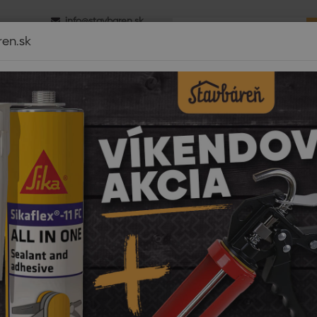
info@stavbaren.sk
0 - 16.00
+421 918 800 520
ren.sk
é izolácie
Dom a záhrada
Strechy
Záhrada-výstavba
Di
Pri nákupe tovaru
nad 2900€
DOPRAVA ZDARM
mov
Farby-laky
Peny, silikóny, lepenie
Silikóny a akryláty
Sani
tárny silikón Ceresit CS 25, 
Cena:
11,5
Pôvod
Ušetrít
Dost