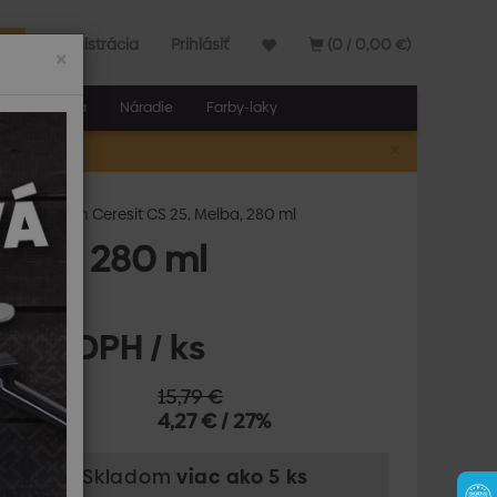
Registrácia
Prihlásiť
(0 / 0,00 €)
×
elňa a stavba
Náradie
Farby-laky
×
A
tárny silikón Ceresit CS 25, Melba, 280 ml
Melba, 280 ml
2 € s DPH / ks
ná cena:
15,79 €
e:
4,27 € / 27%
upnosť: Skladom
viac ako 5 ks