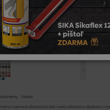
U vá
Skla
Kód:
1
Výrob
Jednotk
Dokumenty
Otázka
tmel na vyplnenie dilatačných škár medzi obkladmi a dlažbami v interié