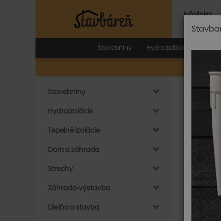
Infolinka:
Po.-Pia.:
8.0
Stavba
Stavebniny
Hydroizolácie
Tepeln
Stavebniny
Do
Sani
Hydroizolácie
Tepelné izolácie
Dom a záhrada
Strechy
Záhrada-výstavba
Dielňa a stavba